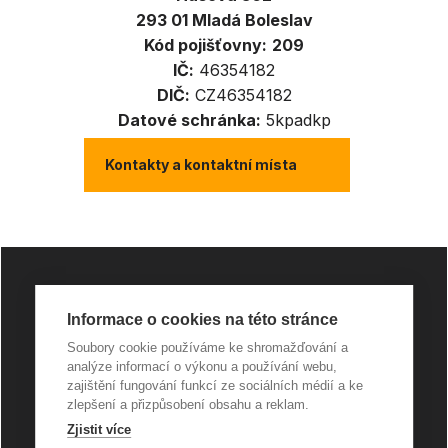
293 01 Mladá Boleslav
Kód pojišťovny:
209
IČ:
46354182
DIČ:
CZ46354182
Datové schránka:
5kpadkp
Kontakty a kontaktní místa
Informace o cookies na této stránce
Soubory cookie používáme ke shromažďování a
analýze informací o výkonu a používání webu,
zajištění fungování funkcí ze sociálních médií a ke
Všeobecná pravidla soutěží
zlepšení a přizpůsobení obsahu a reklam.
Zjistit více
GDPR a Cookies