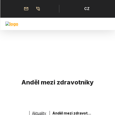
Přejít
k
Horní
Jazyk
CZ
hlavnímu
obsahu
menu
Anděl mezi zdravotníky
Aktuality
Anděl mezi zdravotníky
Drobečková