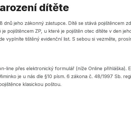
narození dítěte
8 dnů jeho zákonný zástupce. Dítě se stává pojištěncem zdr
ě je pojištěncem ZP, u které je pojištěn otec dítěte v den j
vyplníte tištěný evidenční list. S sebou si vezměte, prosím,
-line přes elektronický formulář (níže Online přihláška). 
 Miminko je u nás dle §10 písm. 6 zákona č. 48/1997 Sb. re
pojištěnce klasickou poštou.