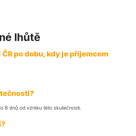
né lhůtě
í ČR po dobu, kdy je příjemcem
utečnosti?
do 8 dnů od vzniku této skutečnosti.
í?