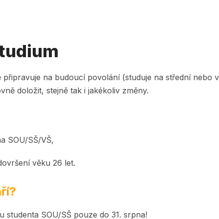
studium
připravuje na budoucí povolání (studuje na střední nebo vyso
ně doložit, stejně tak i jakékoliv změny.
 na SOU/SŠ/VŠ,
ovršení věku 26 let.
ří?
itulu studenta SOU/SŠ pouze do 31. srpna!