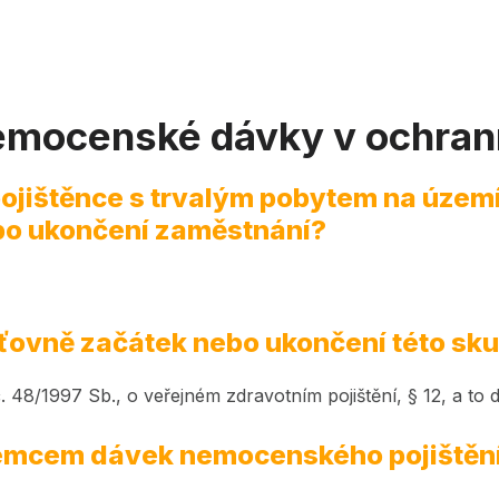
 nemocenské dávky v ochran
 pojištěnce s trvalým pobytem na územ
po ukončení zaměstnání?
šťovně začátek nebo ukončení této sk
. 48/1997 Sb., o veřejném zdravotním pojištění, § 12, a to 
říjemcem dávek nemocenského pojištěn