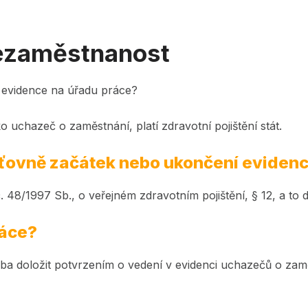
 nezaměstnanost
u evidence na úřadu práce?
o uchazeč o zaměstnání, platí zdravotní pojištění stát.
išťovně začátek nebo ukončení eviden
. 48/1997 Sb., o veřejném zdravotním pojištění, § 12, a to 
ráce?
eba doložit potvrzením o vedení v evidenci uchazečů o zam