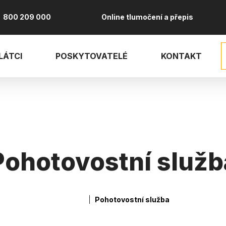
800 209 000
Online tlumočení a přepis
LÁTCI
POSKYTOVATELÉ
KONTAKT
Pohotovostní služb
Pohotovostní služba
robečková naviga