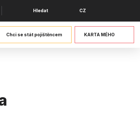
Jazyk
Hledat
CZ
Chci se stát pojištěncem
KARTA MÉHO
a
ce