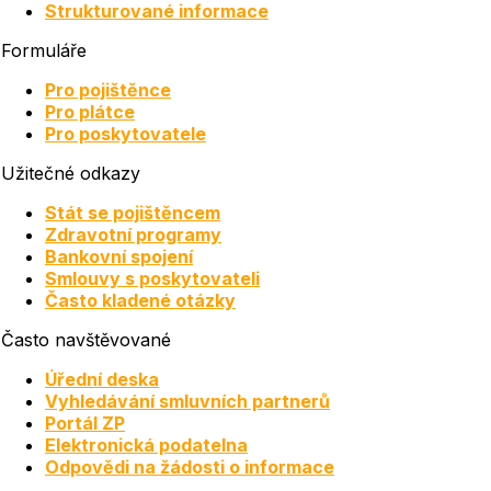
Strukturované informace
Formuláře
Pro pojištěnce
Pro plátce
Pro poskytovatele
Užitečné odkazy
Stát se pojištěncem
Zdravotní programy
Bankovní spojení
Smlouvy s poskytovateli
Často kladené otázky
Často navštěvované
Úřední deska
Vyhledávání smluvních partnerů
Portál ZP
Elektronická podatelna
Odpovědi na žádosti o informace