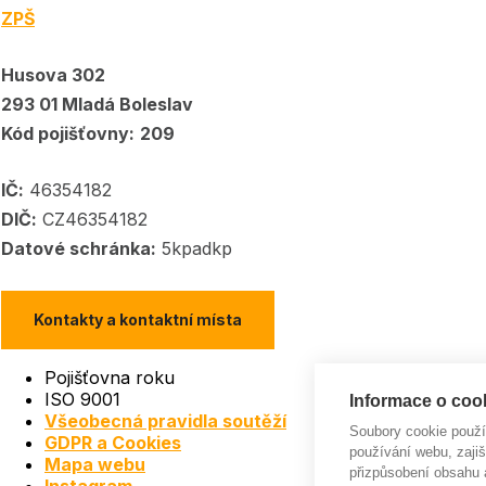
ZPŠ
Husova 302
293 01 Mladá Boleslav
Kód pojišťovny:
209
IČ:
46354182
DIČ:
CZ46354182
Datové schránka:
5kpadkp
Kontakty a kontaktní místa
Pojišťovna roku
ISO 9001
Informace o cook
Všeobecná pravidla soutěží
Soubory cookie použ
GDPR a Cookies
používání webu, zajiš
Mapa webu
přizpůsobení obsahu 