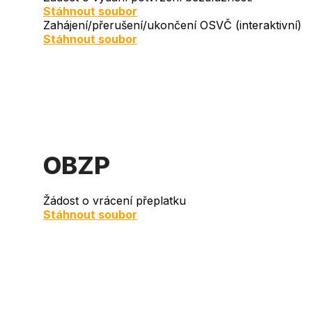
Document
Stáhnout soubor
Zahájení/přerušení/ukončení OSVČ (interaktivní)
Document
Stáhnout soubor
OBZP
Žádost o vrácení přeplatku
Document
Stáhnout soubor