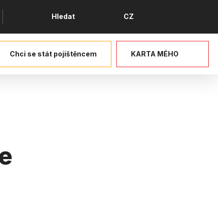
Jazyk
Hledat
CZ
Chci se stát pojištěncem
KARTA MÉHO
ce
ce