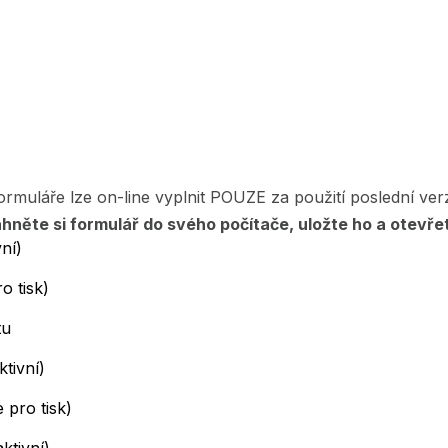
rmuláře lze on-line vyplnit POUZE za použití poslední v
áhněte si formulář do svého počítače, uložte ho a otevř
vní)
o tisk)
tu
tivní)
 pro tisk)