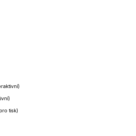
raktivní)
ivní)
o tisk)​