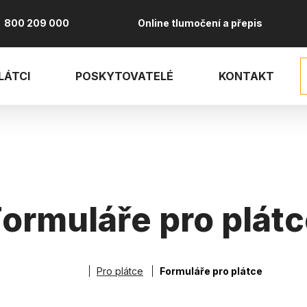
800 209 000
Online tlumočení a přepis
LÁTCI
POSKYTOVATELÉ
KONTAKT
ormuláře pro plát
Pro plátce
Formuláře pro plátce
robečková naviga