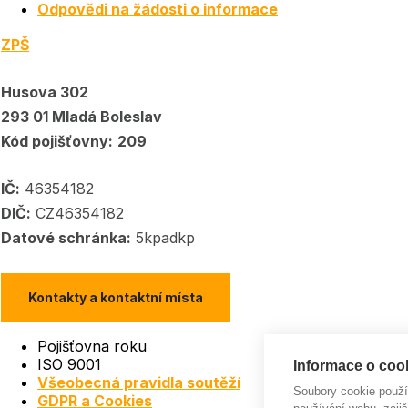
Odpovědi na žádosti o informace
ZPŠ
Husova 302
293 01 Mladá Boleslav
Kód pojišťovny:
209
IČ:
46354182
DIČ:
CZ46354182
Datové schránka:
5kpadkp
Kontakty a kontaktní místa
Pojišťovna roku
ISO 9001
Informace o cook
Všeobecná pravidla soutěží
Soubory cookie použ
GDPR a Cookies