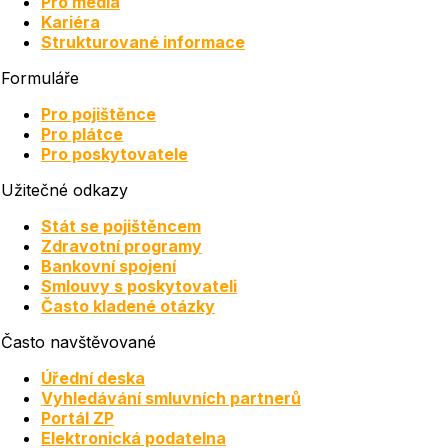
Pro média
Kariéra
Strukturované informace
Formuláře
Pro pojištěnce
Pro plátce
Pro poskytovatele
Užitečné odkazy
Stát se pojištěncem
Zdravotní programy
Bankovní spojení
Smlouvy s poskytovateli
Často kladené otázky
Často navštěvované
Úřední deska
Vyhledávání smluvních partnerů
Portál ZP
Elektronická podatelna