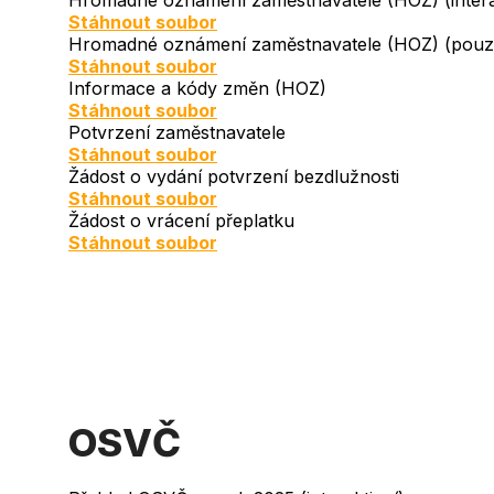
Hromadné oznámení zaměstnavatele (HOZ) (intera
Document
Stáhnout soubor
Hromadné oznámení zaměstnavatele (HOZ) (pouze
Document
Stáhnout soubor
Informace a kódy změn (HOZ)
Document
Stáhnout soubor
Potvrzení zaměstnavatele
Document
Stáhnout soubor
Žádost o vydání potvrzení bezdlužnosti
Document
Stáhnout soubor
Žádost o vrácení přeplatku
Document
Stáhnout soubor
OSVČ