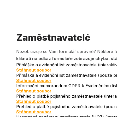
Zaměstnavatelé
Nezobrazuje se Vám formulář správně? Některé fo
kliknutí na odkaz formuláře zobrazuje chyba, st
Přihláška a evidenční list zaměstnavatele (interakti
Document
Stáhnout soubor
Přihláška a evidenční list zaměstnavatele (pouze pr
Document
Stáhnout soubor
Informační memorandum GDPR k Evidenčnímu lis
Document
Stáhnout soubor
Přehled o platbě pojistného zaměstnavatele (interak
Document
Stáhnout soubor
Přehled o platbě pojistného zaměstnavatele (pouze
Document
Stáhnout soubor