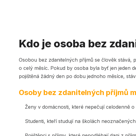
Kdo je osoba bez zdan
Osobou bez zdanitelných příjmů se člověk stává,
o celý měsíc. Pokud by osoba byla byť jen jeden d
pojištěná žádný den po dobu jednoho měsíce, stává 
Osoby bez zdanitelných příjmů 
Ženy v domácnosti, které nepečují celodenně o dí
Studenti, kteří studují na školách neoznačených 
Pojištěnci s příjmy, které nepodléhají dani z příj