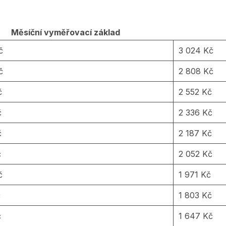
Měsíční vyměřovací základ
č
3 024 Kč
č
2 808 Kč
č
2 552 Kč
č
2 336 Kč
č
2 187 Kč
č
2 052 Kč
č
1 971 Kč
č
1 803 Kč
č
1 647 Kč