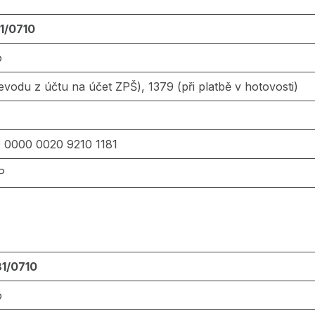
1/0710
o
řevodu z účtu na účet ZPŠ), 1379 (při platbě v hotovosti)
 0000 0020 9210 1181
P
1/0710
o