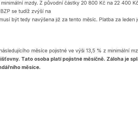
í minimální mzdy. Z původní částky 20 800 Kč na 22 400 K
 OBZP se tudíž zvýší na
a musí být tedy navýšena již za tento měsíc. Platba za leden 
ásledujícího měsíce pojistné ve výši 13,5 % z minimální 
jišťovny. Tato osoba platí pojistné měsíčně. Záloha je s
endářního měsíce.