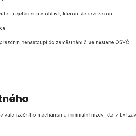
ového majetku či jiné oblasti, kterou stanoví zákon
áce
 prázdnin nenastoupí do zaměstnání či se nestane OSVČ
stného
le valorizačního mechanismu minimální mzdy, který byl za