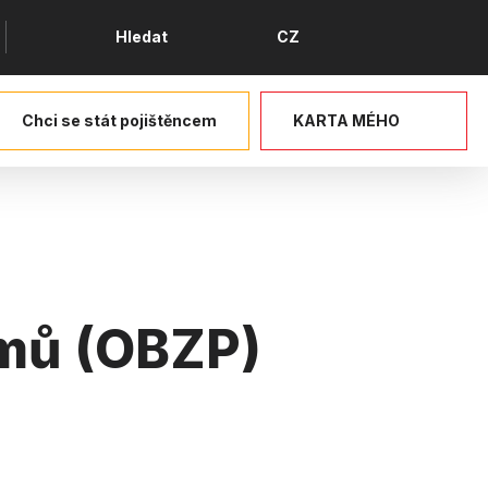
Jazyk
Hledat
CZ
Chci se stát pojištěncem
KARTA MÉHO
jmů (OBZP)
ce