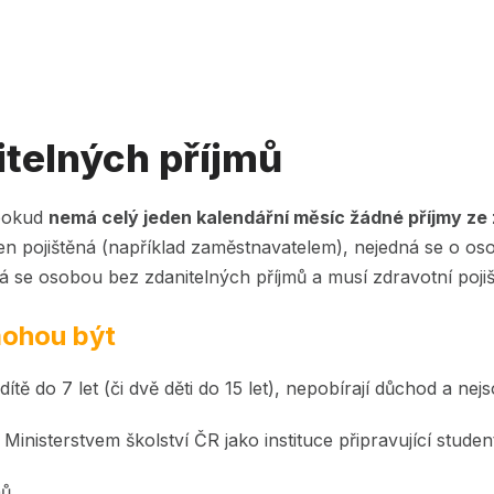
itelných příjmů
 pokud
nemá celý jeden kalendářní měsíc žádné příjmy ze 
en pojištěná (například zaměstnavatelem), nejedná se o os
se osobou bez zdanitelných příjmů a musí zdravotní pojiště
mohou být
tě do 7 let (či dvě děti do 15 let), nepobírají důchod a n
Ministerstvem školství ČR jako instituce připravující stud
mů