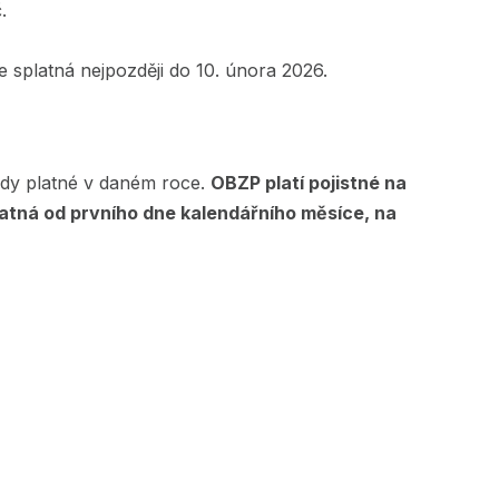
č.
je splatná nejpozději do 10. února 2026.
mzdy platné v daném roce.
OBZP platí pojistné na
platná od prvního dne kalendářního měsíce, na