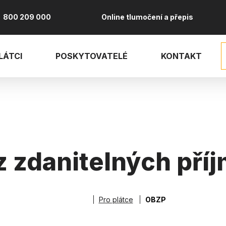
800 209 000
Online tlumočení a přepis
LÁTCI
POSKYTOVATELÉ
KONTAKT
 zdanitelných pří
Pro plátce
OBZP
robečková naviga