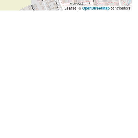
Leaflet | ©
OpenStreetMap
contributors