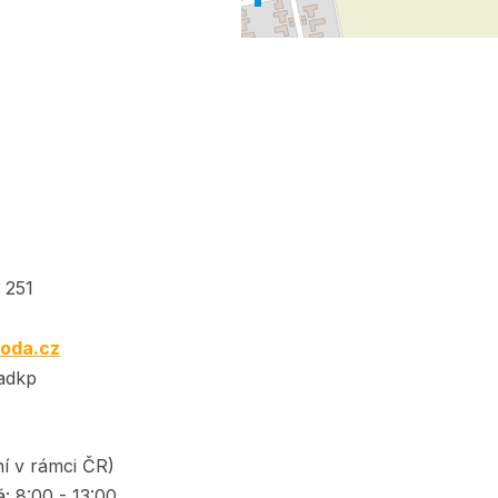
 251
oda.cz
adkp
í v rámci ČR)
á: 8:00 - 13:00