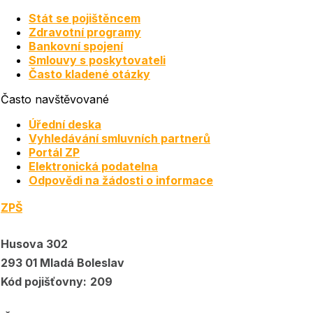
Stát se pojištěncem
Zdravotní programy
Bankovní spojení
Smlouvy s poskytovateli
Často kladené otázky
Často navštěvované
Úřední deska
Vyhledávání smluvních partnerů
Portál ZP
Elektronická podatelna
Odpovědi na žádosti o informace
ZPŠ
Husova 302
293 01 Mladá Boleslav
Kód pojišťovny:
209