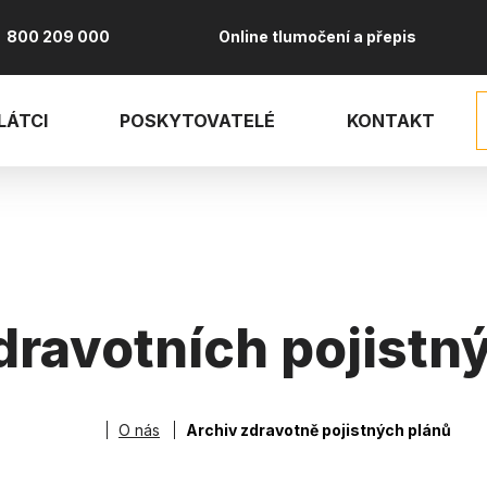
800 209 000
Online tlumočení a přepis
LÁTCI
POSKYTOVATELÉ
KONTAKT
dravotních pojistn
O nás
Archiv zdravotně pojistných plánů
robečková naviga