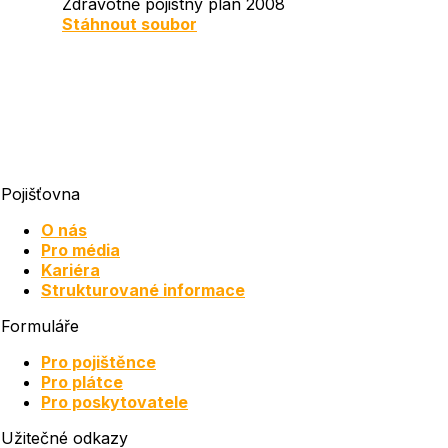
Zdravotně pojistný plán 2008
Document
Stáhnout soubor
Pojišťovna
O nás
Pro média
Kariéra
Strukturované informace
Formuláře
Pro pojištěnce
Pro plátce
Pro poskytovatele
Užitečné odkazy