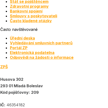
Stát se pojištěncem
Zdravotní programy
Bankovní spojení
Smlouvy s poskytovateli
Často kladené otázky
Často navštěvované
Úřední deska
Vyhledávání smluvních partnerů
Portál ZP
Elektronická podatelna
Odpovědi na žádosti o informace
ZPŠ
Husova 302
293 01 Mladá Boleslav
Kód pojišťovny:
209
IČ:
46354182