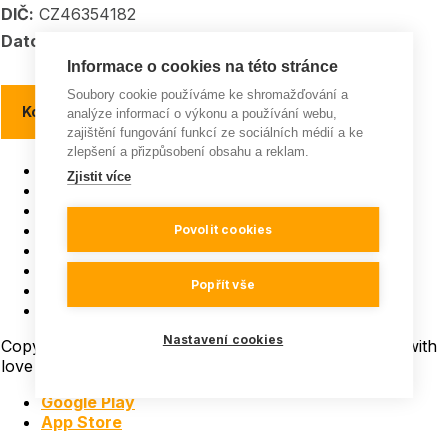
DIČ:
CZ46354182
Datové schránka:
5kpadkp
Informace o cookies na této stránce
Soubory cookie používáme ke shromažďování a
Kontakty a kontaktní místa
analýze informací o výkonu a používání webu,
zajištění fungování funkcí ze sociálních médií a ke
zlepšení a přizpůsobení obsahu a reklam.
Pojišťovna roku
Zjistit více
ISO 9001
Všeobecná pravidla soutěží
GDPR a Cookies
Povolit cookies
Mapa webu
Instagram
Popřít vše
Facebook
YouTube
Nastavení cookies
Copyright © 2026 Všechna práva vyhrazena | Made with
love
in
LESENSKY.CZ
Google Play
App Store