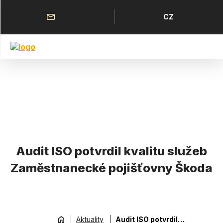
Přejít
k
Horní
Jazyk
CZ
hlavnímu
menu
obsahu
Audit ISO potvrdil kvalitu služeb
Zaměstnanecké pojišťovny Škoda
Aktuality
Audit ISO potvrdil kvalitu služeb Zaměstnanecké pojišťovny Škoda
Drobečková