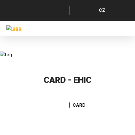
Přejít
k
Horní
Jazyk
CZ
hlavnímu
menu
obsahu
CARD - EHIC
CARD
Drobečková navigace