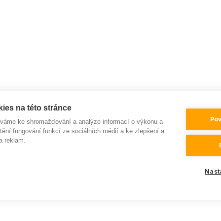
ies na této stránce
Pov
íváme ke shromažďování a analýze informací o výkonu a
tění fungování funkcí ze sociálních médií a ke zlepšení a
a reklam.
Nast
love
in
LESENSKY.CZ