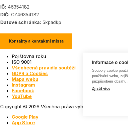
IČ:
46354182
DIČ:
CZ46354182
Datové schránka:
5kpadkp
Kontakty a kontaktní místa
Pojišťovna roku
ISO 9001
Informace o cook
Všeobecná pravidla soutěží
Soubory cookie použ
GDPR a Cookies
používání webu, zajiš
Mapa webu
přizpůsobení obsahu 
Instagram
Zjistit více
Facebook
YouTube
Copyright © 2026 Všechna práva vyhrazena | Made with
Google Play
App Store