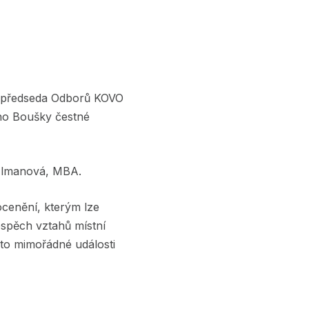
el předseda Odborů KOVO
ího Boušky čestné
na Ulmanová, MBA.
cenění, kterým lze
ospěch vztahů místní
éto mimořádné události