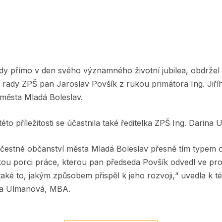
tedy přímo v den svého významného životní jubilea, obdrž
rady ZPŠ pan Jaroslav Povšík z rukou primátora Ing. Jiř
 města Mladá Boleslav.
této příležitosti se účastnila také ředitelka ZPŠ Ing. Dari
čestné občanství města Mladá Boleslav přesně tím typem o
ou porci práce, kterou pan předseda Povšík odvedl ve pr
aké to, jakým způsobem přispěl k jeho rozvoji,“ uvedla k t
ina Ulmanová, MBA.