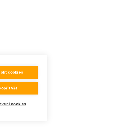
olit cookies
Popřít vše
avení cookies