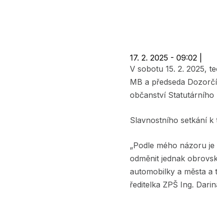
navigace
17. 2. 2025 - 09:02
|
V sobotu 15. 2. 2025, 
MB a předseda Dozorčí 
občanství Statutárního
Slavnostního setkání k 
„Podle mého názoru je 
odměnit jednak obrovsk
automobilky a města a t
ředitelka ZPŠ Ing. Dar