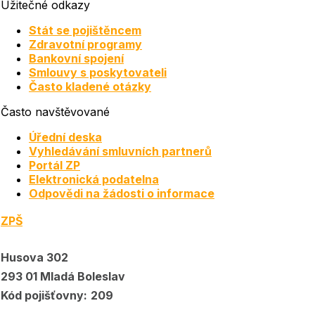
Užitečné odkazy
Stát se pojištěncem
Zdravotní programy
Bankovní spojení
Smlouvy s poskytovateli
Často kladené otázky
Často navštěvované
Úřední deska
Vyhledávání smluvních partnerů
Portál ZP
Elektronická podatelna
Odpovědi na žádosti o informace
ZPŠ
Husova 302
293 01 Mladá Boleslav
Kód pojišťovny:
209