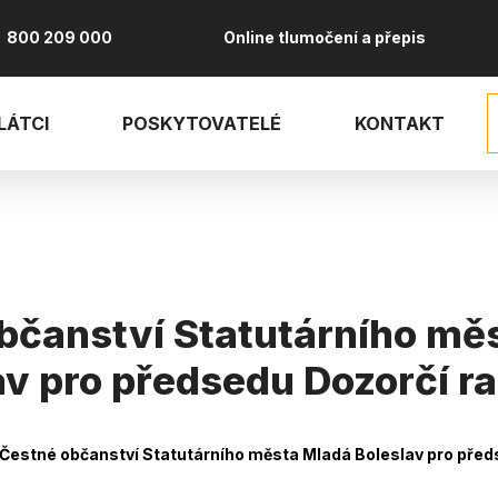
800 209 000
Online tlumočení a přepis
LÁTCI
POSKYTOVATELÉ
KONTAKT
bčanství Statutárního mě
av pro předsedu Dozorčí r
vá
Čestné občanství Statutárního města Mladá Boleslav pro před