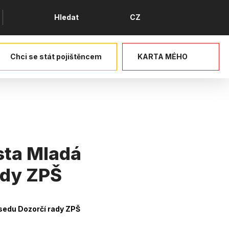
Jazyk
Hledat
CZ
Chci se stát pojištěncem
KARTA MÉHO
sta Mladá
ady ZPŠ
sedu Dozorčí rady ZPŠ