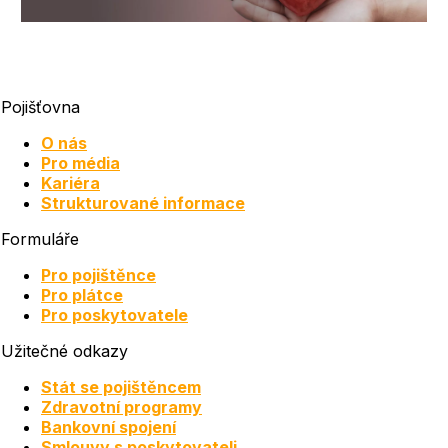
Pojišťovna
O nás
Pro média
Kariéra
Strukturované informace
Formuláře
Pro pojištěnce
Pro plátce
Pro poskytovatele
Užitečné odkazy
Stát se pojištěncem
Zdravotní programy
Bankovní spojení
Smlouvy s poskytovateli