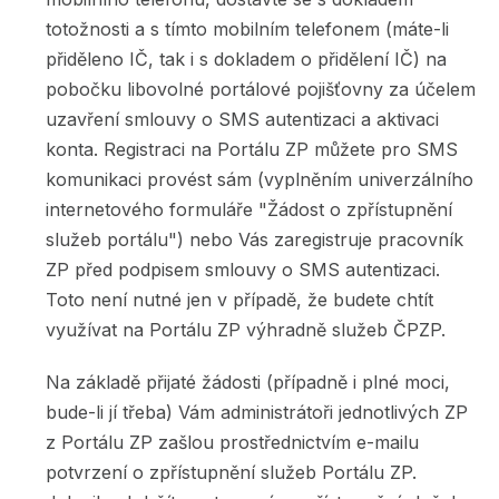
totožnosti a s tímto mobilním telefonem (máte-li
přiděleno IČ, tak i s dokladem o přidělení IČ) na
pobočku libovolné portálové pojišťovny za účelem
uzavření smlouvy o SMS autentizaci a aktivaci
konta. Registraci na Portálu ZP můžete pro SMS
komunikaci provést sám (vyplněním univerzálního
internetového formuláře "Žádost o zpřístupnění
služeb portálu") nebo Vás zaregistruje pracovník
ZP před podpisem smlouvy o SMS autentizaci.
Toto není nutné jen v případě, že budete chtít
využívat na Portálu ZP výhradně služeb ČPZP.
Na základě přijaté žádosti (případně i plné moci,
bude-li jí třeba) Vám administrátoři jednotlivých ZP
z Portálu ZP zašlou prostřednictvím e-mailu
potvrzení o zpřístupnění služeb Portálu ZP.