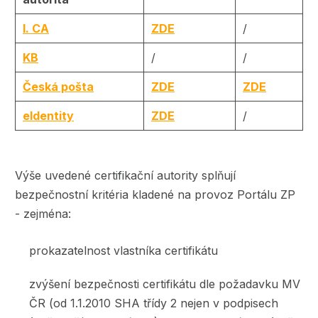
I. CA
ZDE
/
KB
/
/
Česká pošta
ZDE
ZDE
eIdentity
ZDE
/
Výše uvedené certifikační autority splňují
bezpečnostní kritéria kladené na provoz Portálu ZP
- zejména:
prokazatelnost vlastníka certifikátu
zvýšení bezpečnosti certifikátu dle požadavku MV
ČR (od 1.1.2010 SHA třídy 2 nejen v podpisech