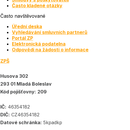
Často kladené otázky
Často navštěvované
Úřední deska
Vyhledávání smluvních partnerů
Portál ZP
Elektronická podatelna
Odpovědi na žádosti o informace
ZPŠ
Husova 302
293 01 Mladá Boleslav
Kód pojišťovny:
209
IČ:
46354182
DIČ:
CZ46354182
Datové schránka:
5kpadkp