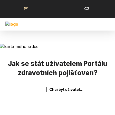
Přejít
k
Horní
Jazyk
CZ
hlavnímu
menu
obsahu
Jak se stát uživatelem Portálu
zdravotních pojišťoven?
Chci být uživatelem Portálu zdravotních pojišťoven
Drobečková navigace