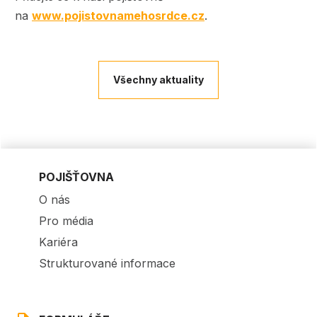
na
www.pojistovnamehosrdce.cz
.
Všechny aktuality
POJIŠŤOVNA
O nás
Pro média
Kariéra
Strukturované informace