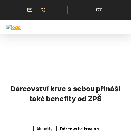
Přejít
k
Horní
Jazyk
CZ
hlavnímu
obsahu
menu
Dárcovství krve s sebou přináší
také benefity od ZPŠ
Aktuality
Dárcovství krve s sebou přináší také benefity od ZPŠ
Drobečková