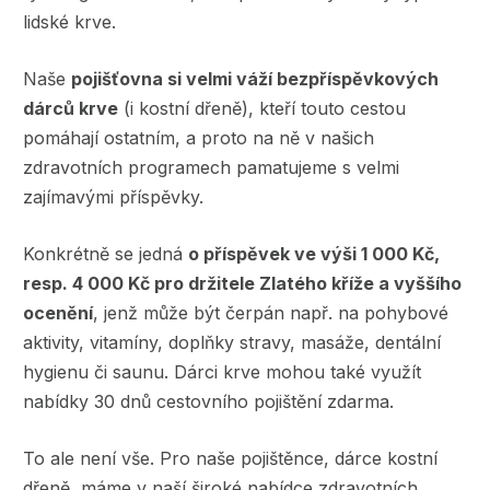
lidské krve.
Naše
pojišťovna si velmi váží bezpříspěvkových
dárců krve
(i kostní dřeně), kteří touto cestou
pomáhají ostatním, a proto na ně v našich
zdravotních programech pamatujeme s velmi
zajímavými příspěvky.
Konkrétně se jedná
o příspěvek ve výši 1 000 Kč,
resp. 4 000 Kč pro držitele Zlatého kříže a vyššího
ocenění
, jenž může být čerpán např. na pohybové
aktivity, vitamíny, doplňky stravy, masáže, dentální
hygienu či saunu. Dárci krve mohou také využít
nabídky 30 dnů cestovního pojištění zdarma.
To ale není vše. Pro naše pojištěnce, dárce kostní
dřeně, máme v naší široké nabídce zdravotních