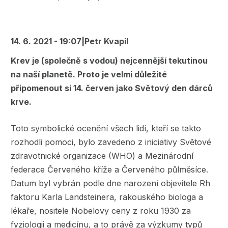
navigace
14. 6. 2021 - 19:07
|
Petr Kvapil
Krev je (společně s vodou) nejcennější tekutinou
na naší planetě. Proto je velmi důležité
připomenout si 14. červen jako Světový den dárců
krve.
Toto symbolické ocenění všech lidí, kteří se takto
rozhodli pomoci, bylo zavedeno z iniciativy Světové
zdravotnické organizace (WHO) a Mezinárodní
federace Červeného kříže a Červeného půlměsíce.
Datum byl vybrán podle dne narození objevitele Rh
faktoru Karla Landsteinera, rakouského biologa a
lékaře, nositele Nobelovy ceny z roku 1930 za
fyziologii a medicínu, a to právě za výzkumy typů