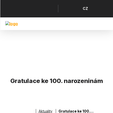
Přejít
k
Horní
Jazyk
CZ
hlavnímu
menu
obsahu
Gratulace ke 100. narozeninám
Aktuality
Gratulace ke 100. narozeninám
Drobečková