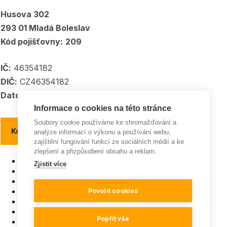
Husova 302
293 01 Mladá Boleslav
Kód pojišťovny:
209
IČ:
46354182
DIČ:
CZ46354182
Datové schránka:
5kpadkp
Informace o cookies na této stránce
Soubory cookie používáme ke shromažďování a
Kontakty a kontaktní místa
analýze informací o výkonu a používání webu,
zajištění fungování funkcí ze sociálních médií a ke
zlepšení a přizpůsobení obsahu a reklam.
Pojišťovna roku
Zjistit více
ISO 9001
Všeobecná pravidla soutěží
GDPR a Cookies
Povolit cookies
Mapa webu
Instagram
Popřít vše
Facebook