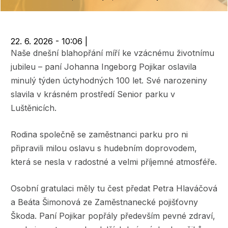
navigace
22. 6. 2026 - 10:06
|
Naše dnešní blahopřání míří ke vzácnému životnímu
jubileu – paní Johanna Ingeborg Pojikar oslavila
minulý týden úctyhodných 100 let. Své narozeniny
slavila v krásném prostředí Senior parku v
Luštěnicích.
Rodina společně se zaměstnanci parku pro ni
připravili milou oslavu s hudebním doprovodem,
která se nesla v radostné a velmi příjemné atmosféře.
Osobní gratulaci měly tu čest předat Petra Hlaváčová
a Beáta Šimonová ze Zaměstnanecké pojišťovny
Škoda. Paní Pojikar popřály především pevné zdraví,