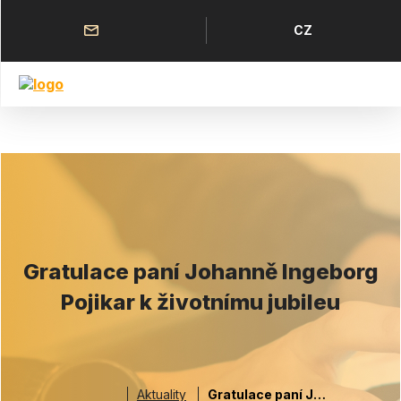
Přejít
k
Horní
Jazyk
CZ
hlavnímu
menu
obsahu
Gratulace paní Johanně Ingeborg
Pojikar k životnímu jubileu
Aktuality
Gratulace paní Johanně Ingeborg Pojikar k životnímu jubileu
Drobečková