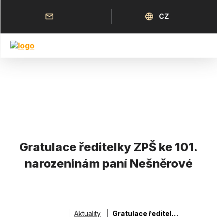
Přejít
k
Horní
Jazyk
CZ
hlavnímu
menu
obsahu
Gratulace ředitelky ZPŠ ke 101.
narozeninám paní Nešněrové
Aktuality
Gratulace ředitelky ZPŠ ke 101. narozeninám paní Nešněrové
Drobečková