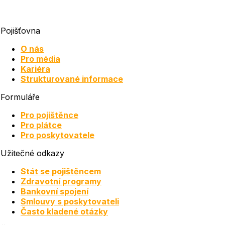
Pojišťovna
O nás
Pro média
Kariéra
Strukturované informace
Formuláře
Pro pojištěnce
Pro plátce
Pro poskytovatele
Užitečné odkazy
Stát se pojištěncem
Zdravotní programy
Bankovní spojení
Smlouvy s poskytovateli
Často kladené otázky