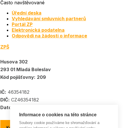
Často navštěvované
Úřední deska
Vyhledávání smluvních partnerů
Portál ZP
Elektronická podatelna
Odpovědi na žádosti o informace
ZPŠ
Husova 302
293 01 Mladá Boleslav
Kód pojišťovny:
209
IČ:
46354182
DIČ:
CZ46354182
Datové schránka:
5kpadkp
Informace o cookies na této stránce
Soubory cookie používáme ke shromažďování a
Kontakty a kontaktní místa