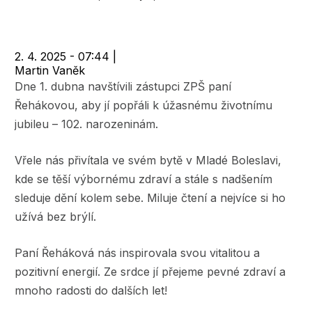
navigace
2. 4. 2025 - 07:44
|
Martin Vaněk
Dne 1. dubna navštívili zástupci ZPŠ paní
Řehákovou, aby jí popřáli k úžasnému životnímu
jubileu – 102. narozeninám.
Vřele nás přivítala ve svém bytě v Mladé Boleslavi,
kde se těší výbornému zdraví a stále s nadšením
sleduje dění kolem sebe. Miluje čtení a nejvíce si ho
užívá bez brýlí.
Paní Řeháková nás inspirovala svou vitalitou a
pozitivní energií. Ze srdce jí přejeme pevné zdraví a
mnoho radosti do dalších let!