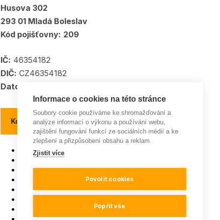
Husova 302
293 01 Mladá Boleslav
Kód pojišťovny:
209
IČ:
46354182
DIČ:
CZ46354182
Datové schránka:
5kpadkp
Informace o cookies na této stránce
Soubory cookie používáme ke shromažďování a
Kontakty a kontaktní místa
analýze informací o výkonu a používání webu,
zajištění fungování funkcí ze sociálních médií a ke
zlepšení a přizpůsobení obsahu a reklam.
Pojišťovna roku
Zjistit více
ISO 9001
Všeobecná pravidla soutěží
GDPR a Cookies
Povolit cookies
Mapa webu
Instagram
Popřít vše
Facebook
YouTube