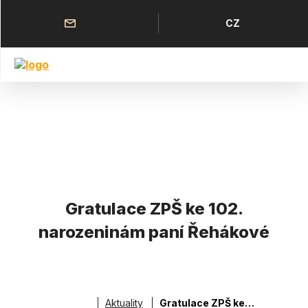
Přejít
k
Horní
Jazyk
CZ
hlavnímu
menu
obsahu
Gratulace ZPŠ ke 102.
narozeninám paní Řehákové
Aktuality
Gratulace ZPŠ ke 102. narozeninám paní Řehákové
Drobečková