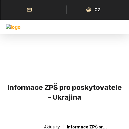
Přejít
k
Horní
Jazyk
CZ
hlavnímu
menu
obsahu
Informace ZPŠ pro poskytovatele
- Ukrajina
Aktuality
Informace ZPŠ pro poskytovatele - Ukrajina
Drobečková