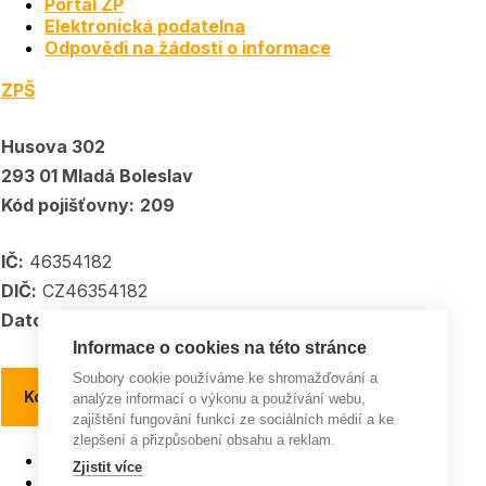
Portál ZP
Elektronická podatelna
Odpovědi na žádosti o informace
ZPŠ
Husova 302
293 01 Mladá Boleslav
Kód pojišťovny:
209
IČ:
46354182
DIČ:
CZ46354182
Datové schránka:
5kpadkp
Informace o cookies na této stránce
Soubory cookie používáme ke shromažďování a
Kontakty a kontaktní místa
analýze informací o výkonu a používání webu,
zajištění fungování funkcí ze sociálních médií a ke
zlepšení a přizpůsobení obsahu a reklam.
Pojišťovna roku
Zjistit více
ISO 9001