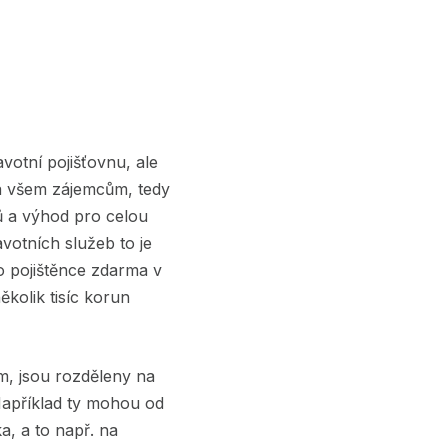
votní pojišťovnu, ale
ná všem zájemcům, tedy
 a výhod pro celou
avotních služeb to je
o pojištěnce zdarma v
ěkolik tisíc korun
m, jsou rozděleny na
Například ty mohou od
, a to např. na