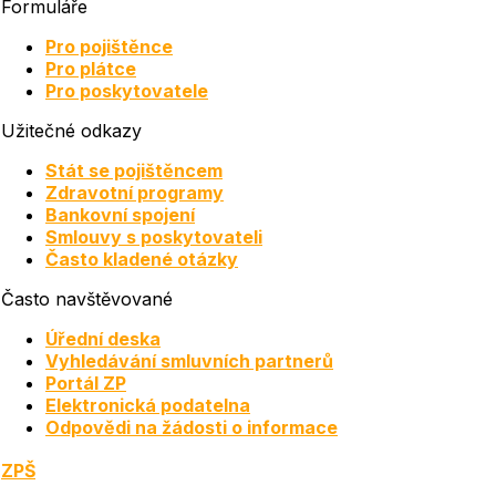
Formuláře
Pro pojištěnce
Pro plátce
Pro poskytovatele
Užitečné odkazy
Stát se pojištěncem
Zdravotní programy
Bankovní spojení
Smlouvy s poskytovateli
Často kladené otázky
Často navštěvované
Úřední deska
Vyhledávání smluvních partnerů
Portál ZP
Elektronická podatelna
Odpovědi na žádosti o informace
ZPŠ