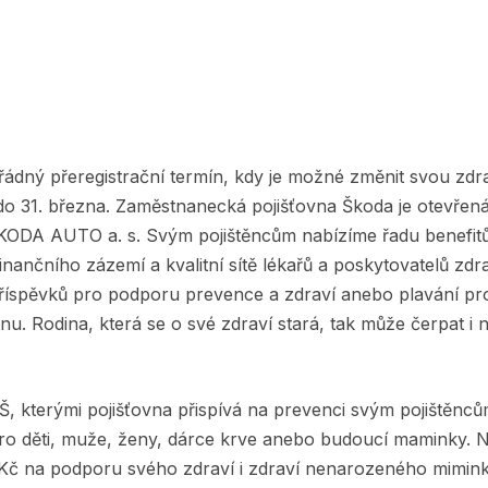
 řádný přeregistrační termín, kdy je možné změnit svou zdra
do 31. března. Zaměstnanecká pojišťovna Škoda je otevře
ODA AUTO a. s. Svým pojištěncům nabízíme řadu benefitů
inančního zázemí a kvalitní sítě lékařů a poskytovatelů zdr
 příspěvků pro podporu prevence a zdraví anebo plavání pr
u. Rodina, která se o své zdraví stará, tak může čerpat i n
, kterými pojišťovna přispívá na prevenci svým pojištěnců
ro děti, muže, ženy, dárce krve anebo budoucí maminky. 
Kč na podporu svého zdraví i zdraví nenarozeného miminka