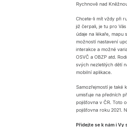
Rychnově nad Kněžnou, 
Chcete-li mít vždy při 
již čerpali, je tu pro 
údaje na lékaře, mapu s
možností nastavení upo
interakce a možné varia
OSVČ a OBZP atd. Rodiče
svých nezletilých dětí 
mobilní aplikace.
Samozřejmostí je také k
umisťuje na předních p
pojišťovna v ČR. Toto oc
pojišťovna roku 2021. 
Přidejte se k nám i Vy