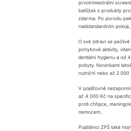
prvotrimestrální screen
batůžek s produkty pro
zdarma. Po porodu pak
nadstandardním pokoji,
O své zdraví se pečlivě
pohybové aktivity, vita
dentální hygienu a od 4
pobyty. Novinkami leto
nutriční nebo až 2 000
V pojišťovně nezapomín
až 4 000 Kč na specific
proti chřipce, meningok
nemocem.
Pojištěnci ZPŠ také hoj