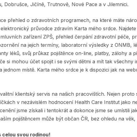
Dobrušce, Jičíně, Trutnově, Nové Pace a v Jilemnici.
ruce přehled o zdravotních programech, na které máte nárok,
Vás elektronický průvodce zdravím Karta mého srdce. Najdete
mluvních zařízení ZPŠ, přehled čerpání zdravotní péče, pr
zornění na jejich termíny, laboratorní výsledky z ONMB, l
nty léků, svůj průkaz pojištěnce on-line, platby, zálohy a 
 si mohou účet spojit i se svými dětmi a mít tak všechny 
na jednom místě. Karta mého srdce je k dispozici jak na web
valitní klientský servis na našich pracovištích. Nejen pro
říčkách v nezávislém hodnocení Health Care Institut jako 
enění jsme získali i tentokrát a dokonce jsme se umístili ja
Naším pojištěncem může být občan ČR, bez ohledu na věk, b
 s celou svou rodinou!