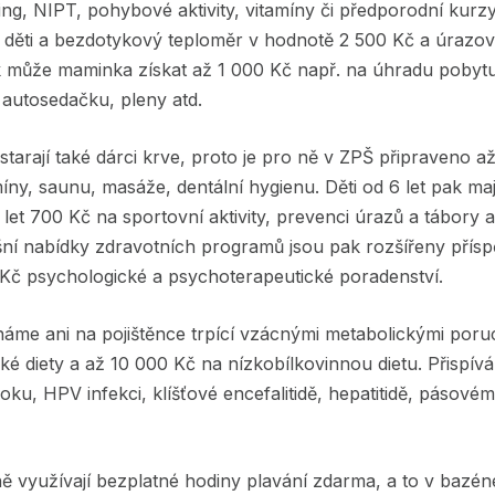
ing, NIPT, pohybové aktivity, vitamíny či předporodní kurz
 děti a bezdotykový teploměr v hodnotě 2 500 Kč a úrazové
 může maminka získat až 1 000 Kč např. na úhradu pobytu
 autosedačku, pleny atd.
 starají také dárci krve, proto je pro ně v ZPŠ připraveno 
míny, saunu, masáže, dentální hygienu. Děti od 6 let pak maj
 let 700 Kč na sportovní aktivity, prevenci úrazů a tábory
šní nabídky zdravotních programů jsou pak rozšířeny přís
 Kč psychologické a psychoterapeutické poradenství.
áme ani na pojištěnce trpící vzácnými metabolickými por
ké diety a až 10 000 Kč na nízkobílkovinnou dietu. Přispí
oku, HPV infekci, klíšťové encefalitidě, hepatitidě, pásové
ně využívají bezplatné hodiny plavání zdarma, a to v bazén