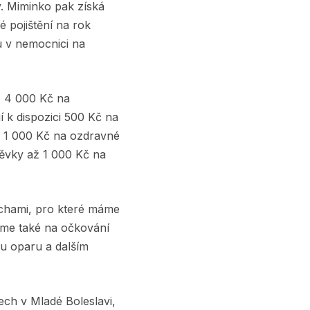
y. Miminko pak získá
 pojištění na rok
 v nemocnici na
až 4 000 Kč na
í k dispozici 500 Kč na
 a 1 000 Kč na ozdravné
pěvky až 1 000 Kč na
uchami, pro které máme
váme také na očkování
mu oparu a dalším
ech v Mladé Boleslavi,