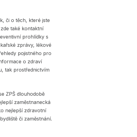
 či o těch, které jste
 zde také kontaktní
eventivní prohlídky s
ékařské zprávy, lékové
přehledy pojistného pro
informace o zdraví
u, tak prostřednictvím
to se ZPŠ dlouhodobě
nejlepší zaměstnanecká
ko nejlepší zdravotní
ydliště či zaměstnání.