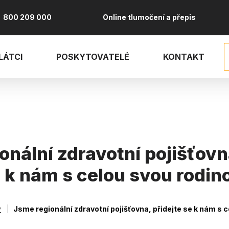
800 209 000
Online tlumočení a přepis
LÁTCI
POSKYTOVATELÉ
KONTAKT
onální zdravotní pojišťovna
 k nám s celou svou rodin
vá
y
Jsme regionální zdravotní pojišťovna, přidejte se k nám s 