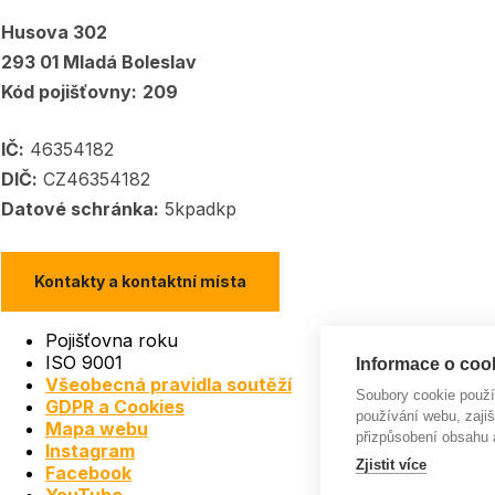
Husova 302
293 01 Mladá Boleslav
Kód pojišťovny:
209
IČ:
46354182
DIČ:
CZ46354182
Datové schránka:
5kpadkp
Kontakty a kontaktní místa
Pojišťovna roku
ISO 9001
Informace o cook
Všeobecná pravidla soutěží
Soubory cookie použ
GDPR a Cookies
používání webu, zajiš
Mapa webu
přizpůsobení obsahu 
Instagram
Zjistit více
Facebook
YouTube