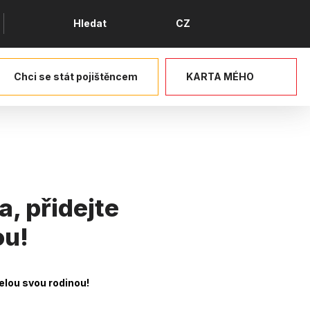
Jazyk
Hledat
CZ
Chci se stát pojištěncem
KARTA MÉHO
, přidejte
ou!
celou svou rodinou!