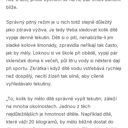
blíže.
Správný pitný režim je u nich totiž stejně důležitý
jako zdravá výživa. Je tedy třeba sledovat kolik dítě
vypije denně tekutin. Děti si o pití, nenabízíte-li jim
sladké kolové limonády, zpravidla neříkají tak často,
jak by měly. Loknou si ve škole při obědě, vypijí pár
skleniček doma k večeři, půl litru vody si některé dají
při sportu. Zkrátka i když dítě vodu vstřebává rychleji
než dospělý, necítí žízeň tak silně, aby cíleně
vyhledávalo tekutiny.
„To, kolik by mělo dítě správně vypít tekutin, záleží
na mnoha okolnostech. Jednou z těch
nejdůležitějších je hmotnost dítěte. Například dítě,
které váží 20 kilogramů, by mělo běžně dostat do