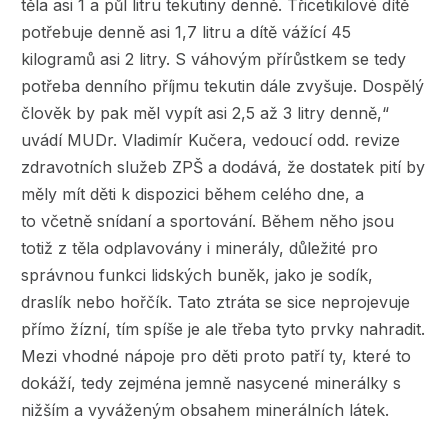
těla asi 1 a půl litru tekutiny denně. Třicetikilové dítě
potřebuje denně asi 1,7 litru a dítě vážící 45
kilogramů asi 2 litry. S váhovým přírůstkem se tedy
potřeba denního příjmu tekutin dále zvyšuje. Dospělý
člověk by pak měl vypít asi 2,5 až 3 litry denně,“
uvádí MUDr. Vladimír Kučera, vedoucí odd. revize
zdravotních služeb ZPŠ a dodává, že dostatek pití by
měly mít děti k dispozici během celého dne, a
to včetně snídaní a sportování. Během něho jsou
totiž z těla odplavovány i minerály, důležité pro
správnou funkci lidských buněk, jako je sodík,
draslík nebo hořčík. Tato ztráta se sice neprojevuje
přímo žízní, tím spíše je ale třeba tyto prvky nahradit.
Mezi vhodné nápoje pro děti proto patří ty, které to
dokáží, tedy zejména jemně nasycené minerálky s
nižším a vyváženým obsahem minerálních látek.