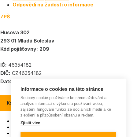
Odpovědi na žádosti o informace
ZPŠ
Husova 302
293 01 Mladá Boleslav
Kód pojišťovny:
209
IČ:
46354182
DIČ:
CZ46354182
Datové schránka:
5kpadkp
Informace o cookies na této stránce
Soubory cookie používáme ke shromažďování a
Kontakty a kontaktní místa
analýze informací o výkonu a používání webu,
zajištění fungování funkcí ze sociálních médií a ke
zlepšení a přizpůsobení obsahu a reklam.
Pojišťovna roku
Zjistit více
ISO 9001
Všeobecná pravidla soutěží