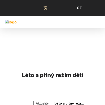
Přejít
k
Horní
Jazyk
CZ
hlavnímu
menu
obsahu
Léto a pitný režim dětí
Aktuality
Léto a pitný režim dětí
Drobečková