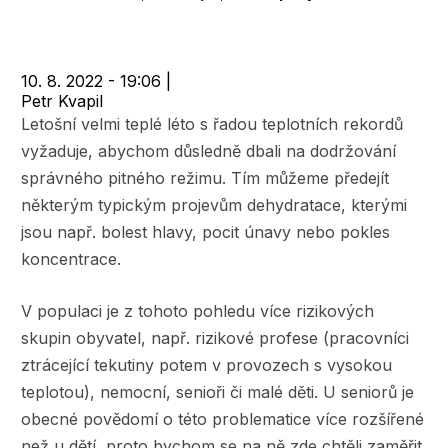
navigace
10. 8. 2022 - 19:06
|
Petr Kvapil
Letošní velmi teplé léto s řadou teplotních rekordů
vyžaduje, abychom důsledně dbali na dodržování
správného pitného režimu. Tím můžeme předejít
některým typickým projevům dehydratace, kterými
jsou např. bolest hlavy, pocit únavy nebo pokles
koncentrace.
V populaci je z tohoto pohledu více rizikových
skupin obyvatel, např. rizikové profese (pracovníci
ztrácející tekutiny potem v provozech s vysokou
teplotou), nemocní, senioři či malé děti. U seniorů je
obecné povědomí o této problematice více rozšířené
než u dětí, proto bychom se na ně zde chtěli zaměřit