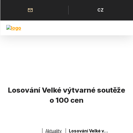
Přejít
k
Horní
Jazyk
CZ
hlavnímu
menu
obsahu
Losování Velké výtvarné soutěže
o 100 cen
Aktuality
Losování Velké výtvarné soutěže o 100 cen
Drobečková