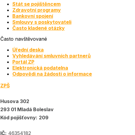
Stát se pojištěncem
Zdravotní programy
Bankovní spojení
Smlouvy s poskytovateli
Často kladené otázky
Často navštěvované
Úřední deska
Vyhledávání smluvních partnerů
Portál ZP
Elektronická podatelna
Odpovědi na žádosti o informace
ZPŠ
Husova 302
293 01 Mladá Boleslav
Kód pojišťovny:
209
IČ:
46354182