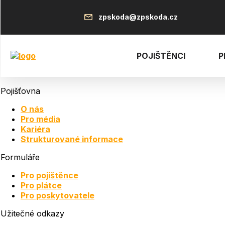
Přejít
Horní
k
zpskoda@zpskoda.cz
hlavnímu
obsahu
menu
POJIŠTĚNCI
P
Pojišťovna
O nás
Pro média
Kariéra
Strukturované informace
Formuláře
Pro pojištěnce
Pro plátce
Pro poskytovatele
Užitečné odkazy