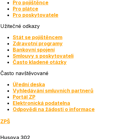
Pro pojištěnce
Pro plátce
Pro poskytovatele
Užitečné odkazy
Stát se pojištěncem
Zdravotní programy
Bankovní spojení
Smlouvy s poskytovateli
Často kladené otázky
Často navštěvované
Úřední deska
Vyhledávání smluvních partnerů
Portál ZP
Elektronická podatelna
Odpovědi na žádosti o informace
ZPŠ
Husova 302