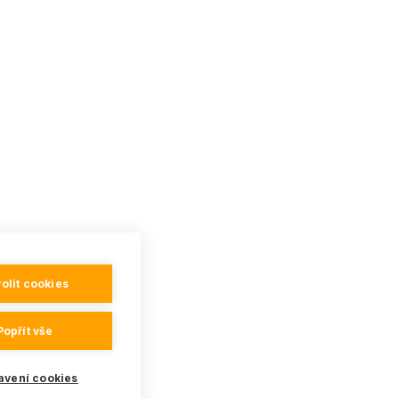
olit cookies
Popřít vše
avení cookies