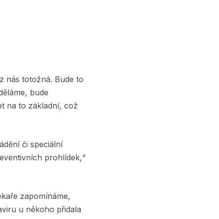
 z nás totožná. Bude to
 děláme, bude
t na to základní, což
ádění či speciální
eventivních prohlídek,“
lékaře zapomínáme,
viru u někoho přidala