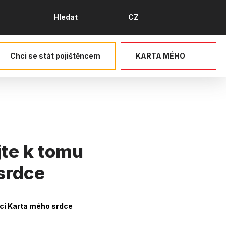
Jazyk
Hledat
CZ
Chci se stát pojištěncem
KARTA MÉHO
jte k tomu
srdce
aci Karta mého srdce