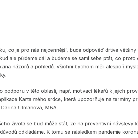
u, co je pro nás nejcennější, bude odpověď drtivé většiny
ud ale půjdeme dál a budeme se sami sebe ptát, co proto
ožina názorů a pohledů. Všichni bychom měli alespoň mysle
ky.
 podporu v této oblasti, např. motivací lékařů k jejich prov
aplikace Karta mého srdce, která upozorňuje na termíny pr
g. Darina Ulmanová, MBA.
ho života se buď může stát, že na preventivní návštěvy 
h důvodů odkládáme. K tomu se následkem pandemie korona