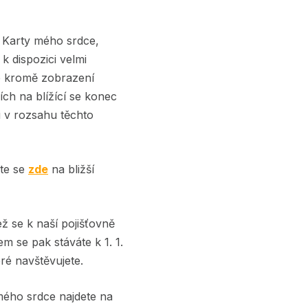
, Karty mého srdce,
 k dispozici velmi
né kromě zobrazení
ch na blížící se konec
i v rozsahu těchto
jte se
zde
na bližší
ž se k naší pojišťovně
em se pak stáváte k 1. 1.
ré navštěvujete.
mého srdce najdete na