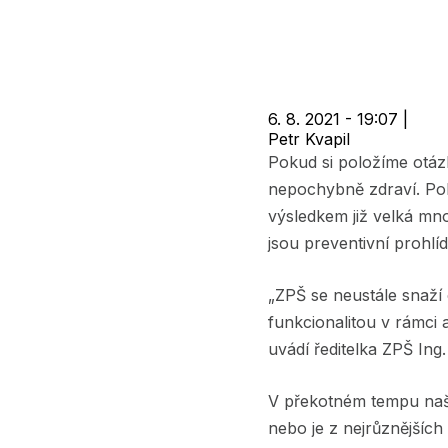
navigace
6. 8. 2021 - 19:07
|
Petr Kvapil
Pokud si položíme otázk
nepochybně zdraví. Pok
výsledkem již velká mn
jsou preventivní prohlíd
„ZPŠ se neustále snaží o
funkcionalitou v rámci 
uvádí ředitelka ZPŠ In
V překotném tempu naše
nebo je z nejrůznějšíc