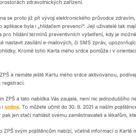
prostorách zdravotnických zařízení.
na se proto již při vývoji elektronického průvodce zdravím
o aplikace byla i „hlídačem prevencí“. Její uživatelé tak mají
pro hlídání termínů preventivních vyšetření, kdy je mož
 nastavit zasílání e-mailových, či SMS zpráv, upozorňující
rohlídky. Kromě toho Karta mého srdce pomůže i v orientac
ci ZPŠ a nemáte ještě Kartu mého srdce aktivovanou, podíve
registrací.
m ZPŠ a tato nabídka Vás zaujala, není nic jednoduššího ne
a i
online
. To můžete učinit do 30. 9. 2021 a naším pojištěnc
pak jen stačí nahlásit svému zaměstnavateli a lékařům, kte
co ZPŠ svým pojištěncům nabízí, včetně informací o Kartě 