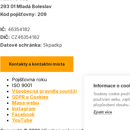
293 01 Mladá Boleslav
Kód pojišťovny:
209
IČ:
46354182
DIČ:
CZ46354182
Datové schránka:
5kpadkp
Kontakty a kontaktní místa
Pojišťovna roku
ISO 9001
Informace o cook
Všeobecná pravidla soutěží
Soubory cookie použ
GDPR a Cookies
používání webu, zajiš
Mapa webu
přizpůsobení obsahu 
Instagram
Zjistit více
Facebook
YouTube