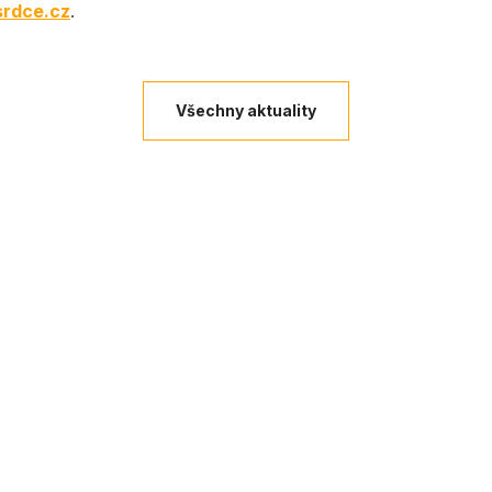
rdce.cz
.
Všechny aktuality