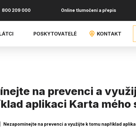
800 209 000
Online tlumočení a přepis
LÁTCI
POSKYTOVATELÉ
KONTAKT
ejte na prevenci a využi
íklad aplikaci Karta mého 
vá
Nezapomínejte na prevenci a využijte k tomu například aplik