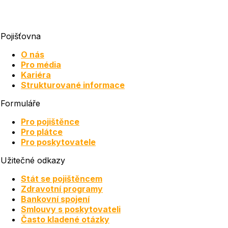
Pojišťovna
O nás
Pro média
Kariéra
Strukturované informace
Formuláře
Pro pojištěnce
Pro plátce
Pro poskytovatele
Užitečné odkazy
Stát se pojištěncem
Zdravotní programy
Bankovní spojení
Smlouvy s poskytovateli
Často kladené otázky