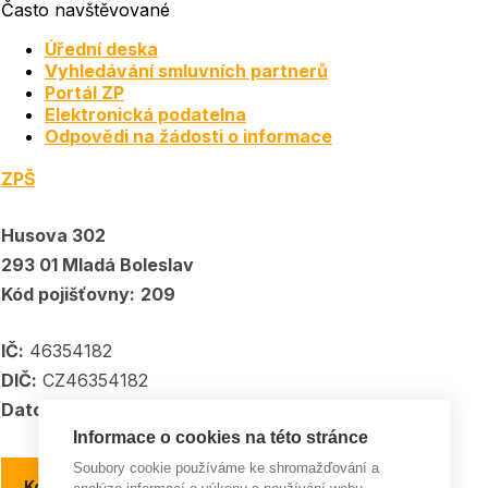
Často navštěvované
Úřední deska
Vyhledávání smluvních partnerů
Portál ZP
Elektronická podatelna
Odpovědi na žádosti o informace
ZPŠ
Husova 302
293 01 Mladá Boleslav
Kód pojišťovny:
209
IČ:
46354182
DIČ:
CZ46354182
Datové schránka:
5kpadkp
Informace o cookies na této stránce
Soubory cookie používáme ke shromažďování a
Kontakty a kontaktní místa