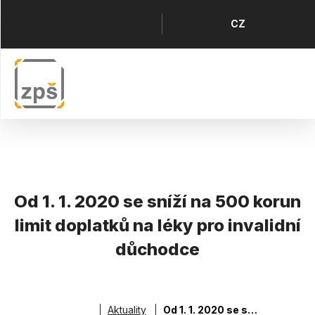
Přejít
k
Horní
Jazyk
CZ
hlavnímu
menu
obsahu
Od 1. 1. 2020 se sníží na 500 korun
limit doplatků na léky pro invalidní
důchodce
Aktuality
Od 1. 1. 2020 se sníží na 500 korun limit doplatků na léky pro invalidní důchodce
Drobečková