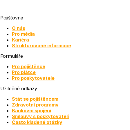
Pojišťovna
O nás
Pro média
Kariéra
Strukturované informace
Formuláře
Pro pojištěnce
Pro plátce
Pro poskytovatele
Užitečné odkazy
Stát se pojištěncem
Zdravotní programy
Bankovní spojení
Smlouvy s poskytovateli
Často kladené otázky