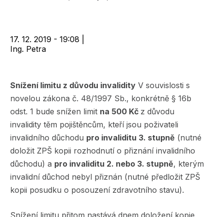
navigace
17. 12. 2019 - 19:08
|
Ing. Petra
Snížení limitu z důvodu invalidity
V souvislosti s
novelou zákona č. 48/1997 Sb., konkrétně § 16b
odst. 1 bude snížen limit
na 500 Kč
z důvodu
invalidity těm pojištěncům, kteří jsou poživateli
invalidního důchodu
pro invaliditu 3. stupně
(nutné
doložit ZPŠ kopii rozhodnutí o přiznání invalidního
důchodu) a
pro invaliditu 2. nebo 3. stupně
, kterým
invalidní důchod nebyl přiznán (nutné předložit ZPŠ
kopii posudku o posouzení zdravotního stavu).
Snížení limitu přitom nastává dnem doložení kopie