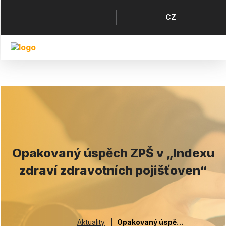
Přejít
k
Horní
Jazyk
CZ
hlavnímu
menu
obsahu
Opakovaný úspěch ZPŠ v „Indexu
zdraví zdravotních pojišťoven“
Aktuality
Opakovaný úspěch ZPŠ v „Indexu zdraví zdravotních pojišťoven“
Drobečková