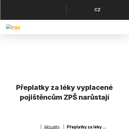
Přejít
k
Horní
Jazyk
CZ
hlavnímu
menu
obsahu
Přeplatky za léky vyplacené
pojištěncům ZPŠ narůstají
Aktuality
Přeplatky za léky vyplacené pojištěncům ZPŠ narůstají
Drobečková