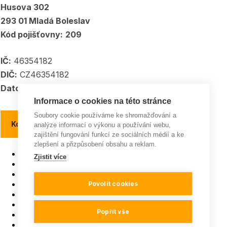
Husova 302
293 01 Mladá Boleslav
Kód pojišťovny:
209
IČ:
46354182
DIČ:
CZ46354182
Datové schránka:
5kpadkp
Informace o cookies na této stránce
Soubory cookie používáme ke shromažďování a
Kontakty a kontaktní místa
analýze informací o výkonu a používání webu,
zajištění fungování funkcí ze sociálních médií a ke
zlepšení a přizpůsobení obsahu a reklam.
Pojišťovna roku
Zjistit více
ISO 9001
Všeobecná pravidla soutěží
GDPR a Cookies
Povolit cookies
Mapa webu
Instagram
Popřít vše
Facebook
YouTube