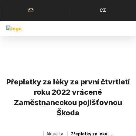
Přejít
k
Horní
Jazyk
CZ
hlavnímu
menu
obsahu
Přeplatky za léky za první čtvrtletí
roku 2022 vrácené
Zaměstnaneckou pojišťovnou
Škoda
Aktuality
Přeplatky za léky za první čtvrtletí roku 2022 vrácené Zaměstnaneckou pojišťovnou Škoda
Drobečková