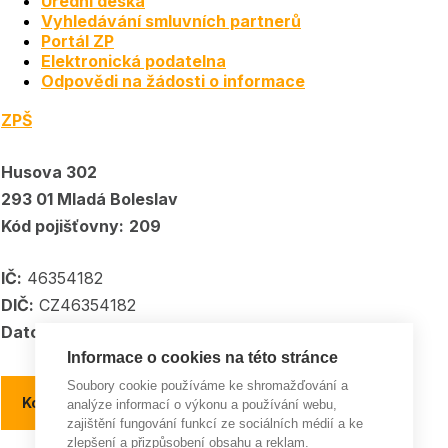
Úřední deska
Vyhledávání smluvních partnerů
Portál ZP
Elektronická podatelna
Odpovědi na žádosti o informace
ZPŠ
Husova 302
293 01 Mladá Boleslav
Kód pojišťovny:
209
IČ:
46354182
DIČ:
CZ46354182
Datové schránka:
5kpadkp
Informace o cookies na této stránce
Soubory cookie používáme ke shromažďování a
Kontakty a kontaktní místa
analýze informací o výkonu a používání webu,
zajištění fungování funkcí ze sociálních médií a ke
zlepšení a přizpůsobení obsahu a reklam.