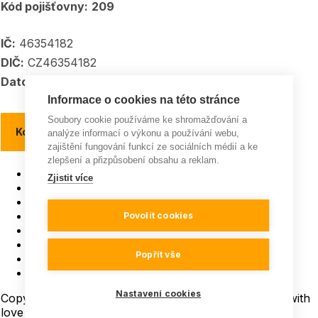
Kód pojišťovny:
209
IČ:
46354182
DIČ:
CZ46354182
Datové schránka:
5kpadkp
Informace o cookies na této stránce
Soubory cookie používáme ke shromažďování a
Kontakty a kontaktní místa
analýze informací o výkonu a používání webu,
zajištění fungování funkcí ze sociálních médií a ke
zlepšení a přizpůsobení obsahu a reklam.
Pojišťovna roku
Zjistit více
ISO 9001
Všeobecná pravidla soutěží
GDPR a Cookies
Povolit cookies
Mapa webu
Instagram
Popřít vše
Facebook
YouTube
Nastavení cookies
Copyright © 2026 Všechna práva vyhrazena | Made with
love
in
LESENSKY.CZ