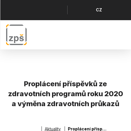
Přejít
k
Horní
Jazyk
CZ
hlavnímu
menu
obsahu
Proplácení příspěvků ze
zdravotních programů roku 2020
a výměna zdravotních průkazů
Aktuality
Proplácení příspěvků ze zdravotních programů roku 2020 a výměna zdravotních průkazů
Drobečková