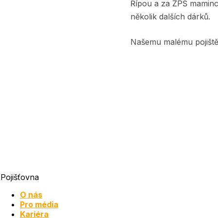
Řípou a za ZPŠ mamince 
několik dalších dárků.
Našemu malému pojištěn
Pojišťovna
O nás
Pro média
Kariéra