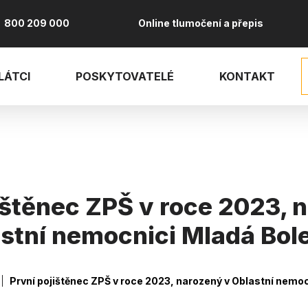
800 209 000
Online tlumočení a přepis
LÁTCI
POSKYTOVATELÉ
KONTAKT
ištěnec ZPŠ v roce 2023, 
stní nemocnici Mladá Bol
vá
První pojištěnec ZPŠ v roce 2023, narozený v Oblastní nemo