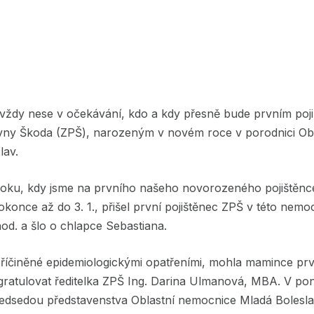
se vždy nese v očekávání, kdo a kdy přesně bude prvním po
vny Škoda (ZPŠ), narozeným v novém roce v porodnici Obl
lav.
roku, kdy jsme na prvního našeho novorozeného pojištěnce
okonce až do 3. 1., přišel první pojištěnec ZPŠ v této nemo
hod. a šlo o chlapce Sebastiana.
příčiněné epidemiologickými opatřeními, mohla mamince p
atulovat ředitelka ZPŠ Ing. Darina Ulmanová, MBA. V ponděl
předsedou představenstva Oblastní nemocnice Mladá Bolesl