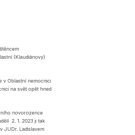
jištěncem
astní (Klaudiánovy)
 v Oblastní nemocnici
cnici na svět opět hned
rvního novorozence
í 2. 1. 2023 ji tak
av JUDr. Ladislavem