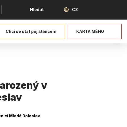
Jazyk
Hledat
CZ
Chci se stát pojištěncem
KARTA MÉHO
narozený v
eslav
cnici Mladá Boleslav