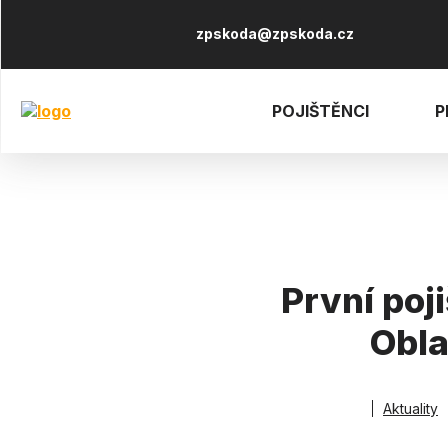
Přejít
Horní
k
zpskoda@zpskoda.cz
hlavnímu
obsahu
menu
POJIŠTĚNCI
P
První poj
Obla
Drobečko
Aktuality