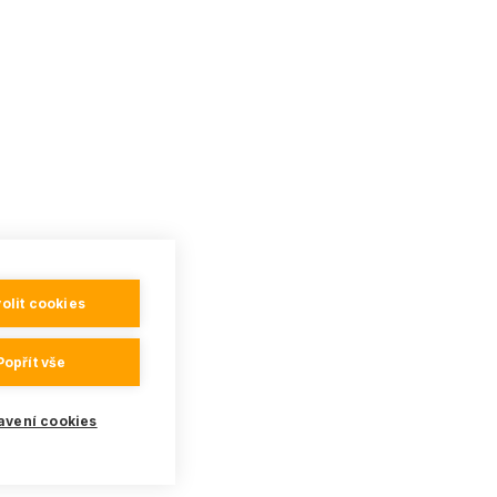
olit cookies
Popřít vše
avení cookies