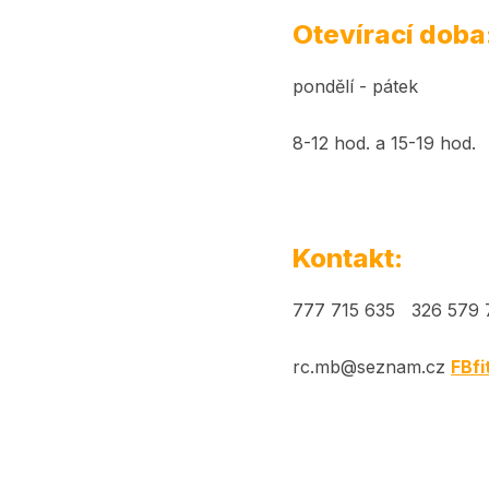
Otevírací doba
pondělí - pátek
8-12 hod. a 15-19 hod.
Kontakt:
777 715 635 326 579 7
rc.mb@seznam.cz
FBfi