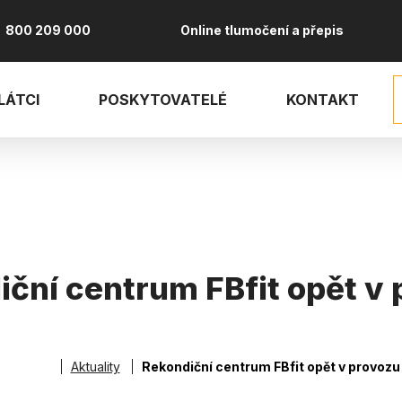
800 209 000
Online tlumočení a přepis
LÁTCI
POSKYTOVATELÉ
KONTAKT
ční centrum FBfit opět v
vá
Aktuality
Rekondiční centrum FBfit opět v provozu