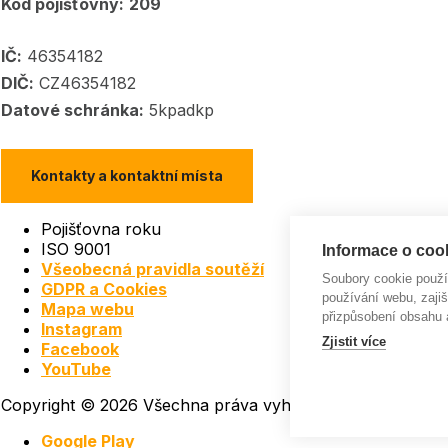
Kód pojišťovny:
209
IČ:
46354182
DIČ:
CZ46354182
Datové schránka:
5kpadkp
Kontakty a kontaktní místa
Pojišťovna roku
ISO 9001
Informace o cook
Všeobecná pravidla soutěží
Soubory cookie použ
GDPR a Cookies
používání webu, zajiš
Mapa webu
přizpůsobení obsahu 
Instagram
Zjistit více
Facebook
YouTube
Copyright © 2026 Všechna práva vyhrazena | Made with
Google Play