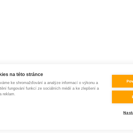
ies na této stránce
Pov
íváme ke shromažďování a analýze informací o výkonu a
tění fungování funkcí ze sociálních médií a ke zlepšení a
a reklam.
Nast
love
in
LESENSKY.CZ