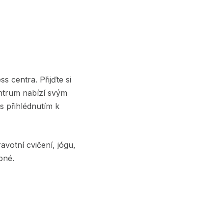
s centra. Přijďte si
entrum nabízí svým
s přihlédnutím k
avotní cvičení, jógu,
upné.