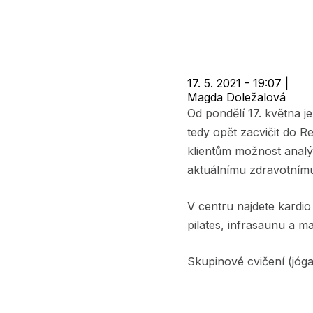
navigace
17. 5. 2021 - 19:07
|
Magda Doležalová
Od pondělí 17. května j
tedy opět zacvičit do R
klientům možnost analýz
aktuálnímu zdravotnímu
V centru najdete kardio 
pilates, infrasaunu a 
Skupinové cvičení (jóga