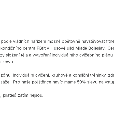
e podle vládních nařízení možné opětovně navštěvovat fitnes
ekondičního centra FBfit v Husově ulici Mladé Boleslavi. C
y složení těla a vytvoření individuálního cvičebního plánu 
 stavu.
zónu, individuální cvičení, kruhové a kondiční tréninky, zdr
masáže. Pro naše pojištěnce navíc máme 50% slevu na vst
, pilates) zatím nejsou.