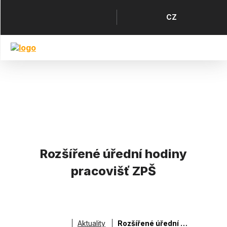
Přejít
k
Horní
Jazyk
CZ
hlavnímu
menu
obsahu
Rozšířené úřední hodiny
pracovišť ZPŠ
Aktuality
Rozšířené úřední hodiny pracovišť ZPŠ
Drobečková