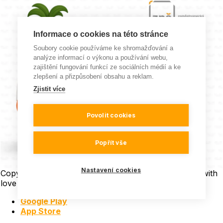
Informace o cookies na této stránce
Soubory cookie používáme ke shromažďování a
analýze informací o výkonu a používání webu,
zajištění fungování funkcí ze sociálních médií a ke
zlepšení a přizpůsobení obsahu a reklam.
Zjistit více
Povolit cookies
Popřít vše
Nastavení cookies
Copyright © 2026 Všechna práva vyhrazena | Made with
love
in
LESENSKY.CZ
Google Play
App Store