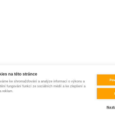
ies na této stránce
Pov
íváme ke shromažďování a analýze informací o výkonu a
tění fungování funkcí ze sociálních médií a ke zlepšení a
a reklam.
Nast
love
in
LESENSKY.CZ