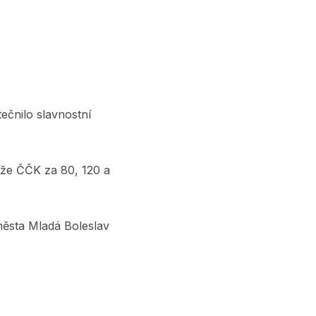
ečnilo slavnostní
íže ČČK za 80, 120 a
města Mladá Boleslav