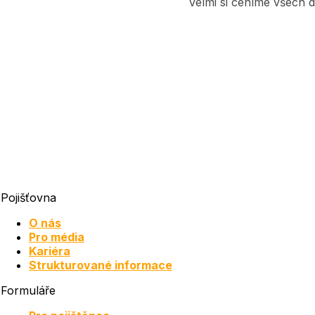
Velmi si ceníme všech d
Pojišťovna
O nás
Pro média
Kariéra
Strukturované informace
Formuláře