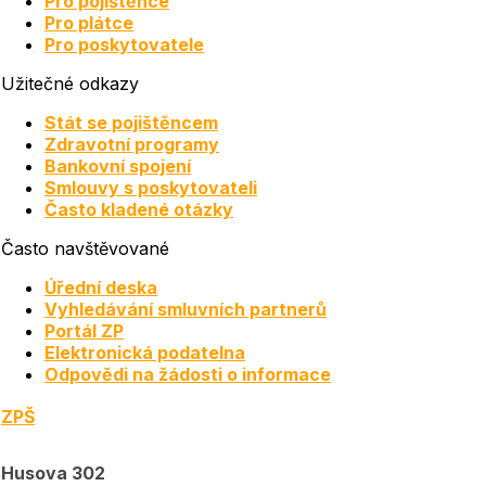
Pro pojištěnce
Pro plátce
Pro poskytovatele
Užitečné odkazy
Stát se pojištěncem
Zdravotní programy
Bankovní spojení
Smlouvy s poskytovateli
Často kladené otázky
Často navštěvované
Úřední deska
Vyhledávání smluvních partnerů
Portál ZP
Elektronická podatelna
Odpovědi na žádosti o informace
ZPŠ
Husova 302