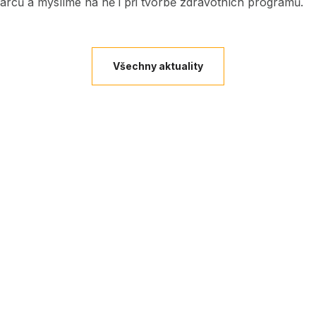
árců a myslíme na ně i při tvorbě zdravotních programů.
Všechny aktuality