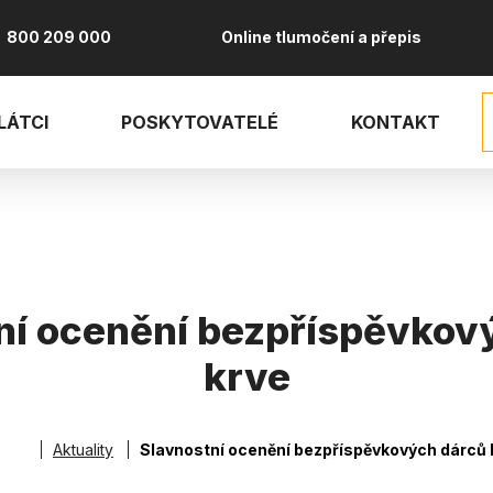
800 209 000
Online tlumočení a přepis
LÁTCI
POSKYTOVATELÉ
KONTAKT
ní ocenění bezpříspěvkov
krve
vá
Aktuality
Slavnostní ocenění bezpříspěvkových dárců 