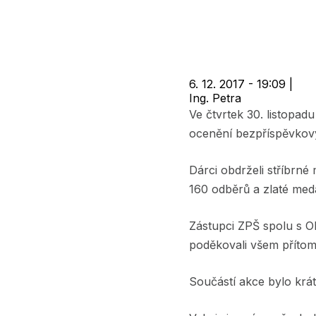
navigace
6. 12. 2017 - 19:09
|
Ing. Petra
Ve čtvrtek 30. listopad
ocenění bezpříspěvkov
Dárci obdrželi stříbrn
160 odběrů a zlaté med
Zástupci ZPŠ spolu s O
poděkovali všem příto
Součástí akce bylo krá