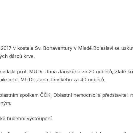
u 2017 v kostele Sv. Bonaventury v Mladé Boleslavi se uskut
ých dárců krve.
é medaile prof. MUDr. Jana Jánského za 20 odběrů, Zlaté kř
aile prof. MUDr. Jana Jánského za 40 odběrů.
blastním spolkem ČČK, Oblastní nemocnicí a představiteli 
mným.
tké hudební vystoupení.