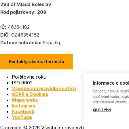
293 01 Mladá Boleslav
Kód pojišťovny:
209
IČ:
46354182
DIČ:
CZ46354182
Datové schránka:
5kpadkp
Kontakty a kontaktní místa
Pojišťovna roku
ISO 9001
Informace o cook
Všeobecná pravidla soutěží
Soubory cookie použ
GDPR a Cookies
používání webu, zajiš
Mapa webu
přizpůsobení obsahu 
Instagram
Zjistit více
Facebook
YouTube
Copyright © 2026 Všechna práva vyhrazena | Made with