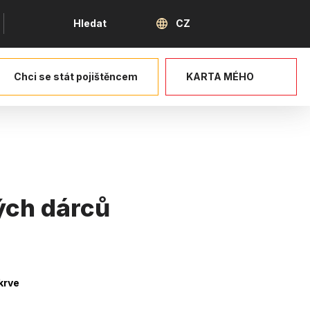
Jazyk
Hledat
CZ
Chci se stát pojištěncem
KARTA MÉHO
ých dárců
krve