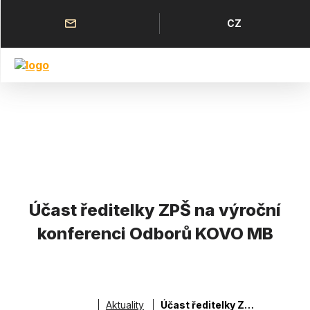
Přejít
k
Horní
Jazyk
CZ
hlavnímu
menu
obsahu
Účast ředitelky ZPŠ na výroční
konferenci Odborů KOVO MB
Aktuality
Účast ředitelky ZPŠ na výroční konferenci Odborů KOVO MB
Drobečková