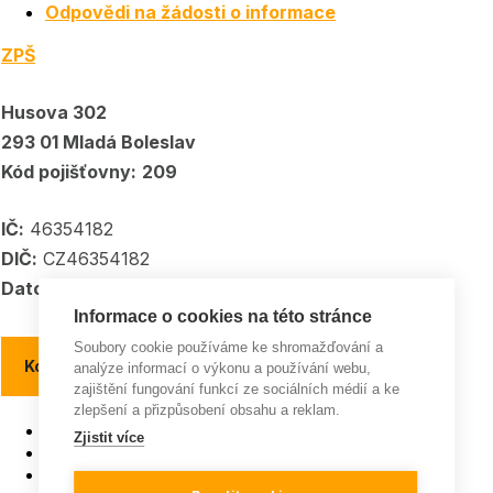
Odpovědi na žádosti o informace
ZPŠ
Husova 302
293 01 Mladá Boleslav
Kód pojišťovny:
209
IČ:
46354182
DIČ:
CZ46354182
Datové schránka:
5kpadkp
Informace o cookies na této stránce
Soubory cookie používáme ke shromažďování a
Kontakty a kontaktní místa
analýze informací o výkonu a používání webu,
zajištění fungování funkcí ze sociálních médií a ke
zlepšení a přizpůsobení obsahu a reklam.
Pojišťovna roku
Zjistit více
ISO 9001
Všeobecná pravidla soutěží