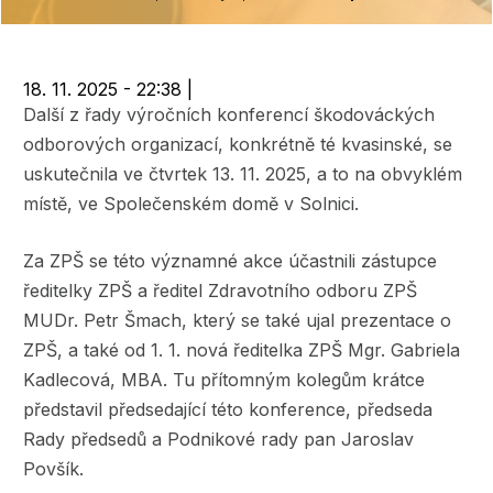
navigace
18. 11. 2025 - 22:38
|
Další z řady výročních konferencí škodováckých
odborových organizací, konkrétně té kvasinské, se
uskutečnila ve čtvrtek 13. 11. 2025, a to na obvyklém
místě, ve Společenském domě v Solnici.
Za ZPŠ se této významné akce účastnili zástupce
ředitelky ZPŠ a ředitel Zdravotního odboru ZPŠ
MUDr. Petr Šmach, který se také ujal prezentace o
ZPŠ, a také od 1. 1. nová ředitelka ZPŠ Mgr. Gabriela
Kadlecová, MBA. Tu přítomným kolegům krátce
představil předsedající této konference, předseda
Rady předsedů a Podnikové rady pan Jaroslav
Povšík.