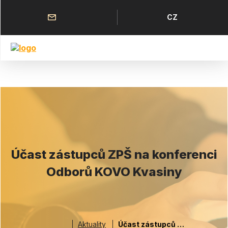
Přejít
k
Horní
Jazyk
CZ
hlavnímu
menu
obsahu
Účast zástupců ZPŠ na konferenci
Odborů KOVO Kvasiny
Aktuality
Účast zástupců ZPŠ na konferenci Odborů KOVO Kvasiny
Drobečková