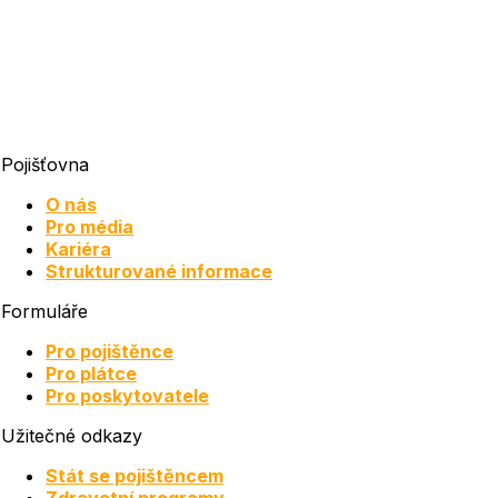
Pojišťovna
O nás
Pro média
Kariéra
Strukturované informace
Formuláře
Pro pojištěnce
Pro plátce
Pro poskytovatele
Užitečné odkazy
Stát se pojištěncem
Zdravotní programy