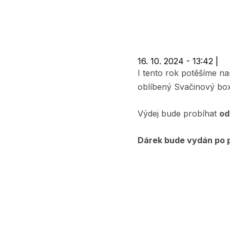
navigace
16. 10. 2024 - 13:42
|
I tento rok potěšíme n
oblíbený Svačinový b
Výdej bude probíhat
od
Dárek bude vydán po p
Image