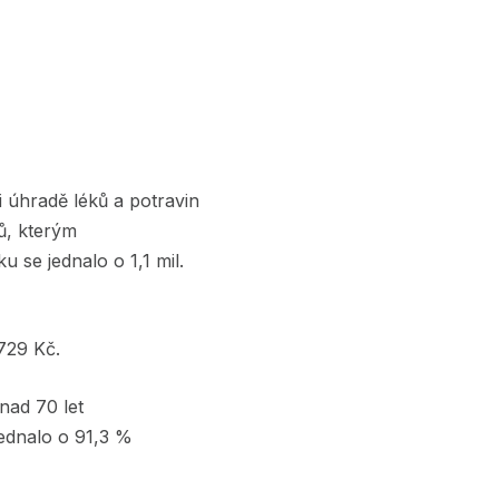
při úhradě léků a potravin
ců, kterým
u se jednalo o 1,1 mil.
 729 Kč.
nad 70 let
jednalo o 91,3 %