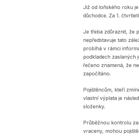
Již od loňského roku je 
důchodce. Za 1. čtvrtle
Je třeba zdůraznit, že
nepředstavuje tato zále
probíhá v rámci inform
podkladech zaslaných je
řečeno znamená, že ne v
započítáno.
Pojištěncům, kteří zmíně
vlastní výplata je násl
složenky.
Průběžnou kontrolu zap
vraceny, mohou pojištěn