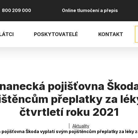
800 209 000
Online tlumočení a přepis
LÁTCI
POSKYTOVATELÉ
KONTAKT
anecká pojišťovna Škoda
štěncům přeplatky za lék
čtvrtletí roku 2021
vá
Aktuality
jišťovna Škoda vyplatí svým pojištěncům přeplatky za léky za 