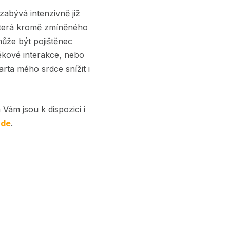
zabývá intenzivně již
 která kromě zmíněného
může být pojištěnec
ékové interakce, nebo
rta mého srdce snížit i
Vám jsou k dispozici i
zde
.