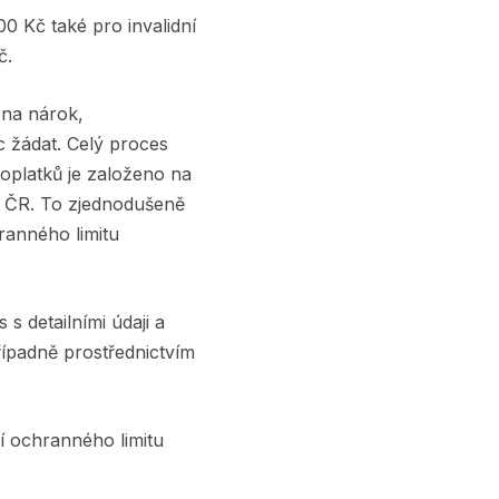
00 Kč také pro invalidní
č.
ona nárok,
c žádat. Celý proces
oplatků je založeno na
ví ČR. To zjednodušeně
ranného limitu
s detailními údaji a
řípadně prostřednictvím
í ochranného limitu