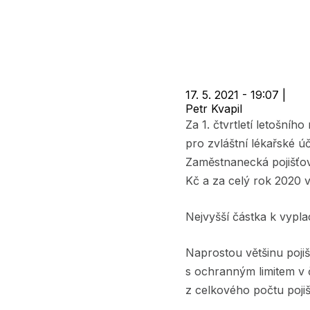
navigace
17. 5. 2021 - 19:07
|
Petr Kvapil
Za 1. čtvrtletí letošního
pro zvláštní lékařské ú
Zaměstnanecká pojišťovna
Kč a za celý rok 2020 v
Nejvyšší částka k vyplac
Naprostou většinu pojiš
s ochranným limitem v č
z celkového počtu pojiš