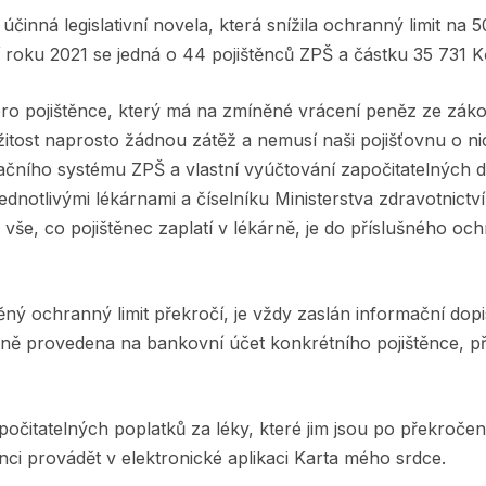
účinná legislativní novela, která snížila ochranný limit na 5
tí roku 2021 se jedná o 44 pojištěnců ZPŠ a částku 35 731 K
 pro pojištěnce, který má na zmíněné vrácení peněz ze zák
žitost naprosto žádnou zátěž a nemusí naši pojišťovnu o ni
ačního systému ZPŠ a vlastní vyúčtování započitatelných d
dnotlivými lékárnami a číselníku Ministerstva zdravotnict
še, co pojištěnec zaplatí v lékárně, je do příslušného och
ný ochranný limit překročí, je vždy zaslán informační dopis 
edně provedena na bankovní účet konkrétního pojištěnce, p
očitatelných poplatků za léky, které jim jsou po překročen
ci provádět v elektronické aplikaci Karta mého srdce.