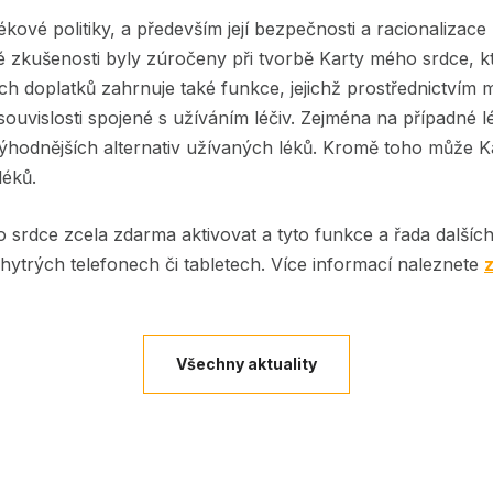
kové politiky, a především její bezpečnosti a racionalizace 
eté zkušenosti byly zúročeny při tvorbě Karty mého srdce,
ch doplatků zahrnuje také funkce, jejichž prostřednictvím 
ouvislosti spojené s užíváním léčiv. Zejména na případné l
ýhodnějších alternativ užívaných léků. Kromě toho může Ka
léků.
o srdce zcela zdarma aktivovat a tyto funkce a řada dalších 
 chytrých telefonech či tabletech. Více informací naleznete
Všechny aktuality