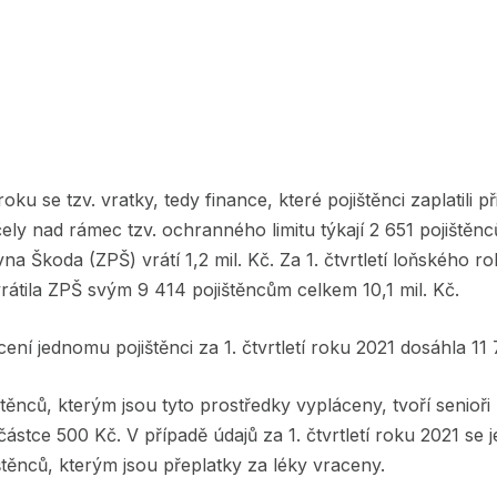
 roku se tzv. vratky, tedy finance, které pojištěnci zaplatili 
čely nad rámec tzv. ochranného limitu týkají 2 651 pojištěn
 Škoda (ZPŠ) vrátí 1,2 mil. Kč. Za 1. čtvrtletí loňského rok
rátila ZPŠ svým 9 414 pojištěncům celkem 10,1 mil. Kč.
ení jednomu pojištěnci za 1. čtvrtletí roku 2021 dosáhla 11
těnců, kterým jsou tyto prostředky vypláceny, tvoří senioři 
ástce 500 Kč. V případě údajů za 1. čtvrtletí roku 2021 se 
těnců, kterým jsou přeplatky za léky vraceny.