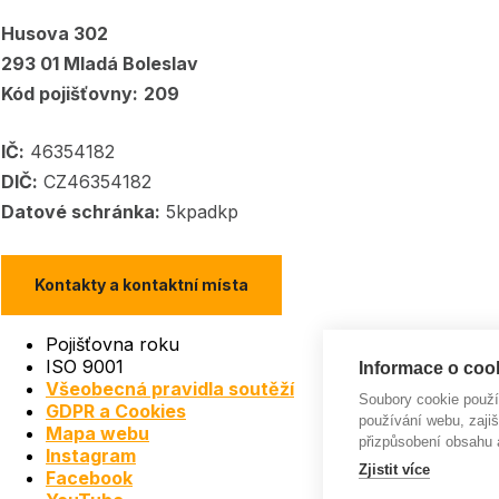
Husova 302
293 01 Mladá Boleslav
Kód pojišťovny:
209
IČ:
46354182
DIČ:
CZ46354182
Datové schránka:
5kpadkp
Kontakty a kontaktní místa
Pojišťovna roku
ISO 9001
Informace o cook
Všeobecná pravidla soutěží
Soubory cookie použ
GDPR a Cookies
používání webu, zajiš
Mapa webu
přizpůsobení obsahu 
Instagram
Zjistit více
Facebook