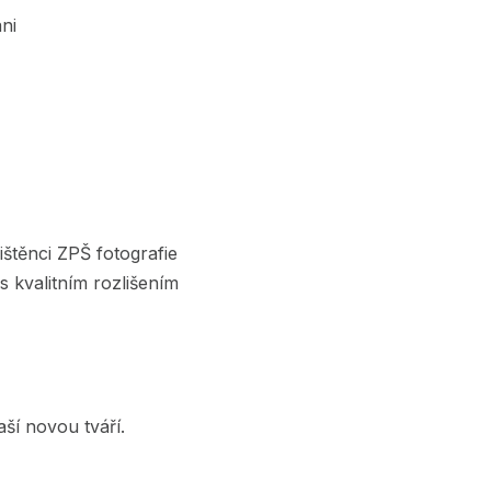
ni
štěnci ZPŠ fotografie
s kvalitním rozlišením
ší novou tváří.