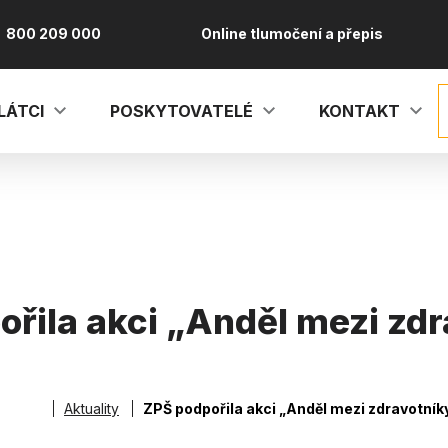
800 209 000
Online tlumočení a přepis
LÁTCI
POSKYTOVATELÉ
KONTAKT
řila akci „Anděl mezi zd
vá
Aktuality
ZPŠ podpořila akci „Anděl mezi zdravotník