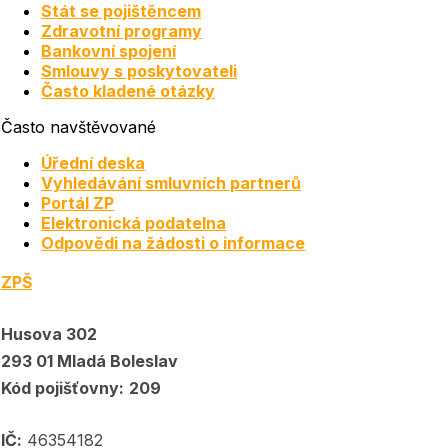
Stát se pojištěncem
Zdravotní programy
Bankovní spojení
Smlouvy s poskytovateli
Často kladené otázky
Často navštěvované
Úřední deska
Vyhledávání smluvních partnerů
Portál ZP
Elektronická podatelna
Odpovědi na žádosti o informace
ZPŠ
Husova 302
293 01 Mladá Boleslav
Kód pojišťovny:
209
IČ:
46354182