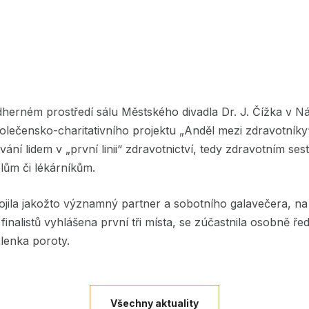
dherném prostředí sálu Městského divadla Dr. J. Čížka v N
olečensko-charitativního projektu „Anděl mezi zdravotníky
vání lidem v „první linii“ zdravotnictví, tedy zdravotním se
ům či lékárníkům.
ojila jakožto významný partner a sobotního galavečera, na
 finalistů vyhlášena první tři místa, se zúčastnila osobně ře
enka poroty.
Všechny aktuality