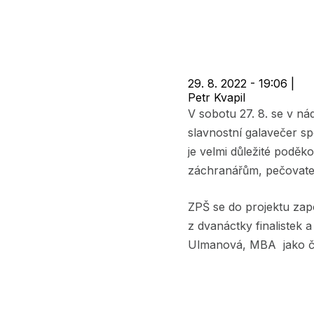
navigace
29. 8. 2022 - 19:06
|
Petr Kvapil
V sobotu 27. 8. se v ná
slavnostní galavečer sp
je velmi důležité poděko
záchranářům, pečovatel
ZPŠ se do projektu zap
z dvanáctky finalistek a
Ulmanová, MBA jako čl