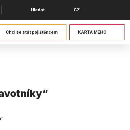
Jazyk
Hledat
CZ
Chci se stát pojištěncem
KARTA MÉHO
ravotníky“
y“