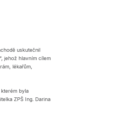
áchodě uskutečnil
“, jehož hlavním cílem
strám, lékařům,
 kterém byla
ditelka ZPŠ Ing. Darina