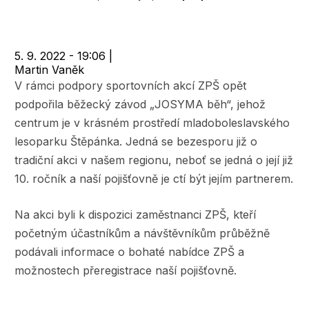
navigace
5. 9. 2022 - 19:06
|
Martin Vaněk
V rámci podpory sportovních akcí ZPŠ opět
podpořila běžecký závod „JOSYMA běh“, jehož
centrum je v krásném prostředí mladoboleslavského
lesoparku Štěpánka. Jedná se bezesporu již o
tradiční akci v našem regionu, neboť se jedná o její již
10. ročník a naší pojišťovně je ctí být jejím partnerem.
Na akci byli k dispozici zaměstnanci ZPŠ, kteří
početným účastníkům a návštěvníkům průběžně
podávali informace o bohaté nabídce ZPŠ a
možnostech přeregistrace naší pojišťovně.