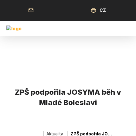
Přejít
k
Horní
Jazyk
CZ
hlavnímu
menu
obsahu
ZPŠ podpořila JOSYMA běh v
Mladé Boleslavi
Aktuality
ZPŠ podpořila JOSYMA běh v Mladé Boleslavi
Drobečková