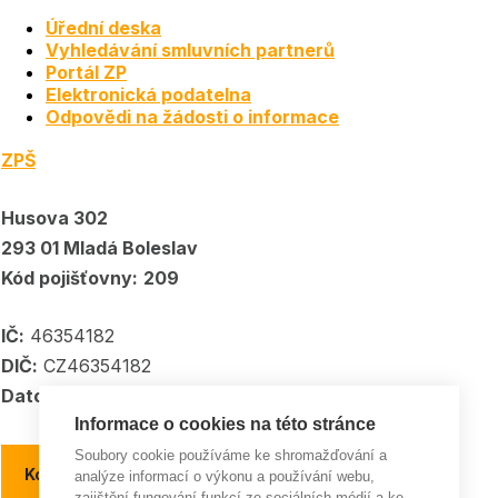
Úřední deska
Vyhledávání smluvních partnerů
Portál ZP
Elektronická podatelna
Odpovědi na žádosti o informace
ZPŠ
Husova 302
293 01 Mladá Boleslav
Kód pojišťovny:
209
IČ:
46354182
DIČ:
CZ46354182
Datové schránka:
5kpadkp
Informace o cookies na této stránce
Soubory cookie používáme ke shromažďování a
Kontakty a kontaktní místa
analýze informací o výkonu a používání webu,
zajištění fungování funkcí ze sociálních médií a ke