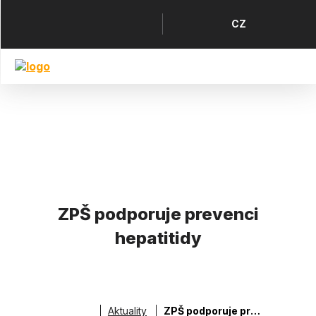
Přejít
k
Horní
Jazyk
CZ
hlavnímu
menu
obsahu
ZPŠ podporuje prevenci
hepatitidy
Aktuality
ZPŠ podporuje prevenci hepatitidy
Drobečková