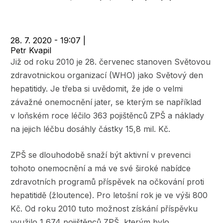
navigace
28. 7. 2020 - 19:07
|
Petr Kvapil
Již od roku 2010 je 28. červenec stanoven Světovou
zdravotnickou organizací (WHO) jako Světový den
hepatitidy. Je třeba si uvědomit, že jde o velmi
závažné onemocnění jater, se kterým se například
v loňském roce léčilo 363 pojištěnců ZPŠ a náklady
na jejich léčbu dosáhly částky 15,8 mil. Kč.
ZPŠ se dlouhodobě snaží být aktivní v prevenci
tohoto onemocnění a má ve své široké nabídce
zdravotních programů příspěvek na očkování proti
hepatitidě (žloutence). Pro letošní rok je ve výši 800
Kč. Od roku 2010 tuto možnost získání příspěvku
využilo 1 674 pojištěnců ZPŠ, kterým bylo