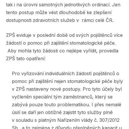
tak i na úrovni samotných jednotlivých ordinací. Jen
tento postup může vést dlouhodobě ke zlepšení
dostupnosti zdravotních služeb v rámci celé ČR.
ZPŠ eviduje v poslední době od svých pojištěnců více
žádostí o pomoc při zajištění stomatologické péče.
Aby mohla tyto žádosti co nejlépe vyřídit, provedla
ZPŠ tato opatření:
Pro vyřizování individuálních žádostí pojištěnců o
pomoc při zajištění nejen stomatologické péče byly
v ZPŠ nastaveny nové postupy. Pro tyto účely byl
vyčleněn speciální tým zaměstnanců, který se
zabývá pouze touto problematikou. I přes nemalé
úsilí se daří jen obtížně zajistit tyto služby plně
v souladu s platným Nařízením vlády č. 307/2012
Sb., a to zejména z důvodu přeplněných kapacit u