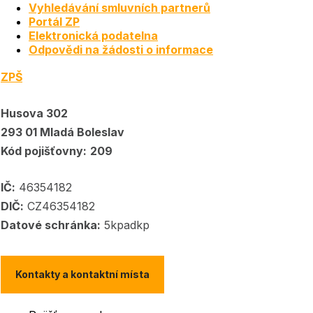
Vyhledávání smluvních partnerů
Portál ZP
Elektronická podatelna
Odpovědi na žádosti o informace
ZPŠ
Husova 302
293 01 Mladá Boleslav
Kód pojišťovny:
209
IČ:
46354182
DIČ:
CZ46354182
Datové schránka:
5kpadkp
Kontakty a kontaktní místa