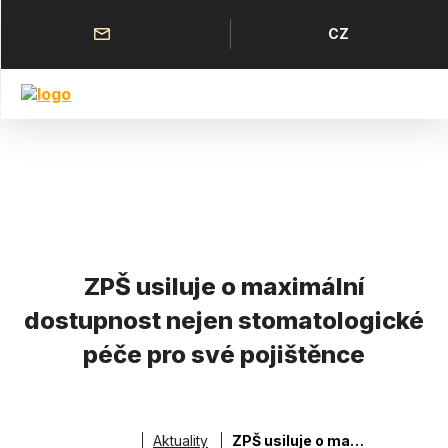
Přejít
k
Horní
Jazyk
CZ
hlavnímu
menu
obsahu
ZPŠ usiluje o maximální
dostupnost nejen stomatologické
péče pro své pojištěnce
Aktuality
ZPŠ usiluje o maximální dostupnost nejen stomatologické péče pro své pojištěnce
Drobečková