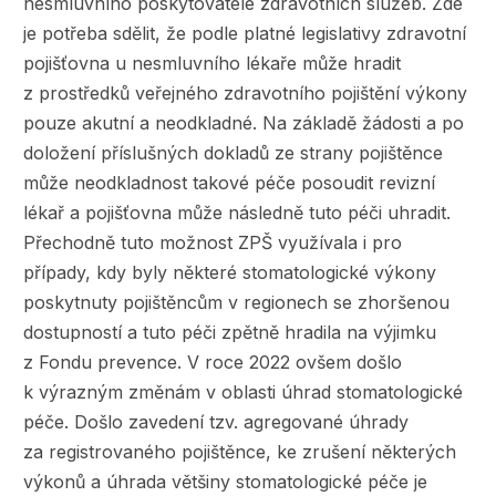
nesmluvního poskytovatele zdravotních služeb. Zde
je potřeba sdělit, že podle platné legislativy zdravotní
pojišťovna u nesmluvního lékaře může hradit
z prostředků veřejného zdravotního pojištění výkony
pouze akutní a neodkladné. Na základě žádosti a po
doložení příslušných dokladů ze strany pojištěnce
může neodkladnost takové péče posoudit revizní
lékař a pojišťovna může následně tuto péči uhradit.
Přechodně tuto možnost ZPŠ využívala i pro
případy, kdy byly některé stomatologické výkony
poskytnuty pojištěncům v regionech se zhoršenou
dostupností a tuto péči zpětně hradila na výjimku
z Fondu prevence. V roce 2022 ovšem došlo
k výrazným změnám v oblasti úhrad stomatologické
péče. Došlo zavedení tzv. agregované úhrady
za registrovaného pojištěnce, ke zrušení některých
výkonů a úhrada většiny stomatologické péče je