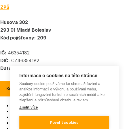
ZPŠ
Husova 302
293 01 Mladá Boleslav
Kód pojišťovny:
209
IČ:
46354182
DIČ:
CZ46354182
Datové schránka:
5kpadkp
Informace o cookies na této stránce
Soubory cookie používáme ke shromažďování a
Kontakty a kontaktní místa
analýze informací o výkonu a používání webu,
zajištění fungování funkcí ze sociálních médií a ke
zlepšení a přizpůsobení obsahu a reklam.
Pojišťovna roku
Zjistit více
ISO 9001
Všeobecná pravidla soutěží
GDPR a Cookies
Povolit cookies
Mapa webu