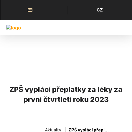
Přejít
k
Horní
Jazyk
CZ
hlavnímu
menu
obsahu
ZPŠ vyplácí přeplatky za léky za
první čtvrtletí roku 2023
Aktuality
ZPŠ vyplácí přeplatky za léky za první čtvrtletí roku 2023
Drobečková