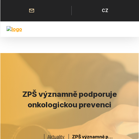
Přejít
k
Horní
Jazyk
CZ
hlavnímu
menu
obsahu
ZPŠ významně podporuje
onkologickou prevenci
Aktuality
ZPŠ významně podporuje onkologickou prevenci
Drobečková