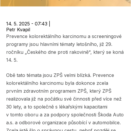
navigace
14. 5. 2025 - 07:43
|
Petr Kvapil
Prevence kolorektálního karcinomu a screeningové
programy jsou hlavními tématy letošního, již 29.
ročníku „Českého dne proti rakovině“, který se koná
14. 5.
Obě tato témata jsou ZPŠ velmi blízká. Prevence
kolorektálního karcinomu byla dokonce zcela
prvním zdravotním programem ZPŠ, který ZPŠ
realizovala již na počátku své činnosti před více než
30 lety, a to společně s lékařskými kapacitami
v tomto oboru a za podpory společnosti Škoda Auto
a.s. a odborové organizace působící v automobilce.
Zcela jistě šlo o správnou cestu, neboť později se