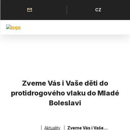
Přejít
k
Horní
Jazyk
CZ
hlavnímu
menu
obsahu
Zveme Vás i Vaše děti do
protidrogového vlaku do Mladé
Boleslavi
Aktuality
Zveme Vás i Vaše děti do protidrogového vlaku do Mladé Boleslavi
Drobečková