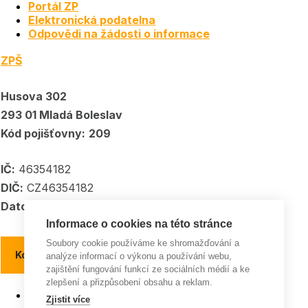
Portál ZP
Elektronická podatelna
Odpovědi na žádosti o informace
ZPŠ
Husova 302
293 01 Mladá Boleslav
Kód pojišťovny:
209
IČ:
46354182
DIČ:
CZ46354182
Datové schránka:
5kpadkp
Informace o cookies na této stránce
Soubory cookie používáme ke shromažďování a
Kontakty a kontaktní místa
analýze informací o výkonu a používání webu,
zajištění fungování funkcí ze sociálních médií a ke
zlepšení a přizpůsobení obsahu a reklam.
Pojišťovna roku
Zjistit více