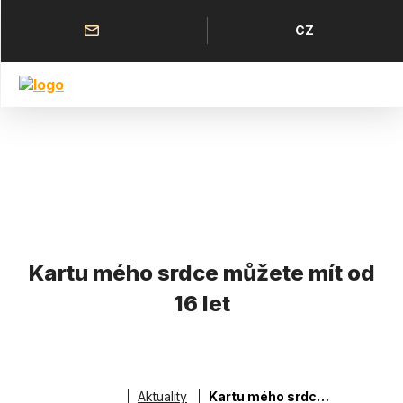
Přejít
k
Horní
Jazyk
CZ
hlavnímu
menu
obsahu
Kartu mého srdce můžete mít od
16 let
Aktuality
Kartu mého srdce můžete mít od 16 let
Drobečková