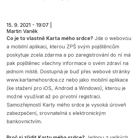
navigace
15. 9. 2021 - 19:07
|
Martin Vaněk
Co je to vlastně Karta mého srdce?
Jde o webovou
a mobilní aplikaci, kterou ZPŠ svým pojištěncům
poskytuje zcela zdarma a po zaregistrování do ní má
pak pojištěnec všechny informace o svém zdraví na
jednom místě. Dostupná je buď přes webové stránky
www.kartamehosrdce.cz nebo jako mobilní aplikace
(ke stažení pro iOS, Android a Windows), kterou je
možné využívat až po prvotní registraci.
Samozřejmostí Karty mého srdce je vysoká úroveň
zabezpečení, srovnatelná s elektronickým
bankovnictvím.
Proč si zřídit Kartu mého srdce?
Jednou z velkých