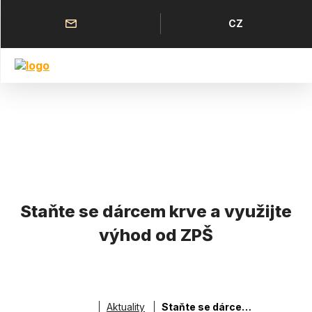
Přejít
k
Horní
Jazyk
CZ
hlavnímu
menu
obsahu
Staňte se dárcem krve a využijte
výhod od ZPŠ
Aktuality
Staňte se dárcem krve a využijte výhod od ZPŠ
Drobečková