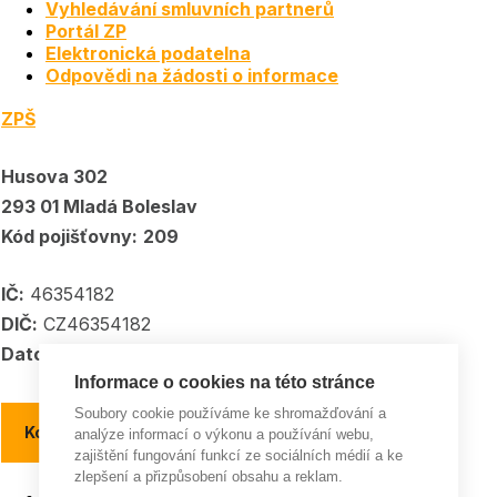
Vyhledávání smluvních partnerů
Portál ZP
Elektronická podatelna
Odpovědi na žádosti o informace
ZPŠ
Husova 302
293 01 Mladá Boleslav
Kód pojišťovny:
209
IČ:
46354182
DIČ:
CZ46354182
Datové schránka:
5kpadkp
Informace o cookies na této stránce
Soubory cookie používáme ke shromažďování a
Kontakty a kontaktní místa
analýze informací o výkonu a používání webu,
zajištění fungování funkcí ze sociálních médií a ke
zlepšení a přizpůsobení obsahu a reklam.
Pojišťovna roku