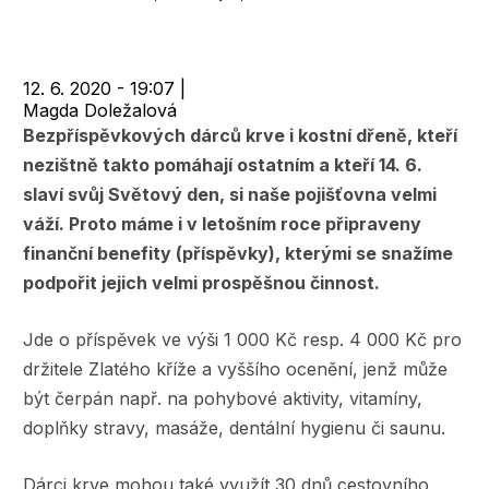
navigace
12. 6. 2020 - 19:07
|
Magda Doležalová
Bezpříspěvkových dárců krve i kostní dřeně, kteří
nezištně takto pomáhají ostatním a kteří 14. 6.
slaví svůj Světový den, si naše pojišťovna velmi
váží. Proto máme i v letošním roce připraveny
finanční benefity (příspěvky), kterými se snažíme
podpořit jejich velmi prospěšnou činnost.
Jde o příspěvek ve výši 1 000 Kč resp. 4 000 Kč pro
držitele Zlatého kříže a vyššího ocenění, jenž může
být čerpán např. na pohybové aktivity, vitamíny,
doplňky stravy, masáže, dentální hygienu či saunu.
Dárci krve mohou také využít 30 dnů cestovního